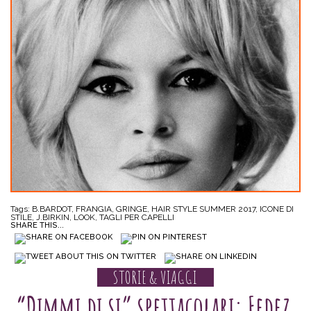
Tags:
B.BARDOT
,
FRANGIA
,
GRINGE
,
HAIR STYLE SUMMER 2017
,
ICONE DI
STILE
,
J.BIRKIN
,
LOOK
,
TAGLI PER CAPELLI
SHARE THIS...
STORIE & VIAGGI
“Dimmi di si” spettacolari: Fedez,