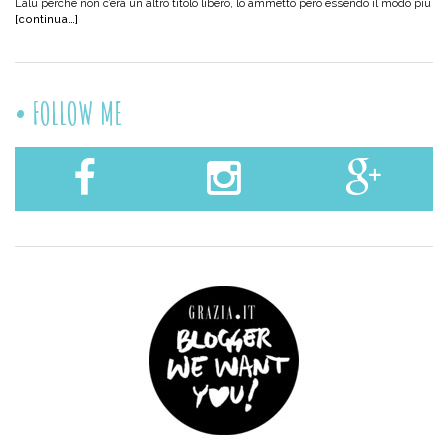
Lalu perché non c’era un altro titolo libero, lo ammetto però essendo il modo più
[continua…]
FOLLOW ME