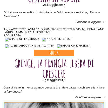
26 Maggio 2017
Fai indossare un cestino in vimini a Jane Birkin e avrai una it- bag. Passare
[continua…]
Continua a leggere
Tags:
ACCESSORI
,
ANNI 60
,
BIRKIN BASKET
,
CESTO IN VIMINI
,
ICONA
,
JANE
BIRKIN
,
SUMMER 2017
,
TENDENZE
SHARE THIS...
MODA
GRINGE, LA FRANGIA LIBERA DI
CRESCERE
15 Maggio 2017
Cosa vi viene in mente quando pensate di andare dal parrucchiere e farvi fare
la
[continua…]
Continua a leggere