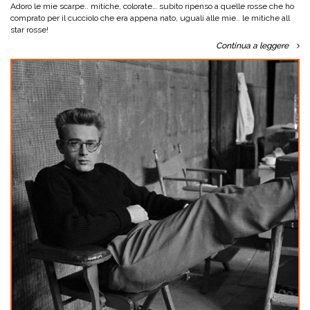
Adoro le mie scarpe.. mitiche, colorate… subito ripenso a quelle rosse che ho
comprato per il cucciolo che era appena nato, uguali alle mie.. le mitiche all
star rosse!
Continua a leggere