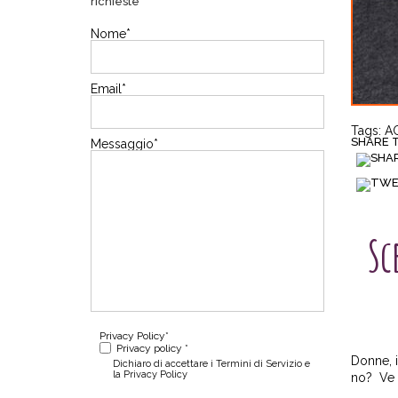
richieste
Nome
*
Email
*
Tags:
A
SHARE TH
Messaggio
*
Sc
Privacy Policy
*
Privacy policy *
Donne, i
Dichiaro di accettare i Termini di Servizio e
la Privacy Policy
no? Ve