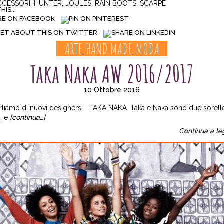
CCESSORI
,
HUNTER
,
JOULES
,
RAIN BOOTS
,
SCARPE
IS...
ARTE
HAND MADE
MODA
,
,
Taka Naka AW 2016/2017
10 Ottobre 2016
rliamo di nuovi designers. TAKA NAKA. Taka e Naka sono due sorelle
, e
[continua…]
Continua a le