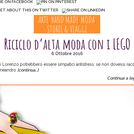
ARTE
HAND MADE
MODA
,
,
,
STORIE & VIAGGI
Riciclo d’alta moda con i LEGO
6 Ottobre 2016
i Lorenzo potrebbero essere simpatici antistress, se non dovessi racc
 meandro
[continua…]
Continua a le