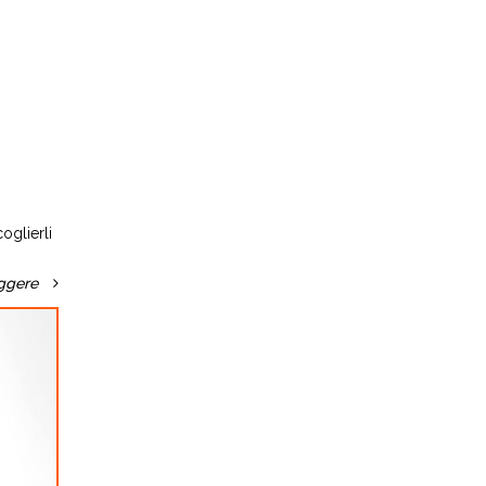
oglierli
ggere