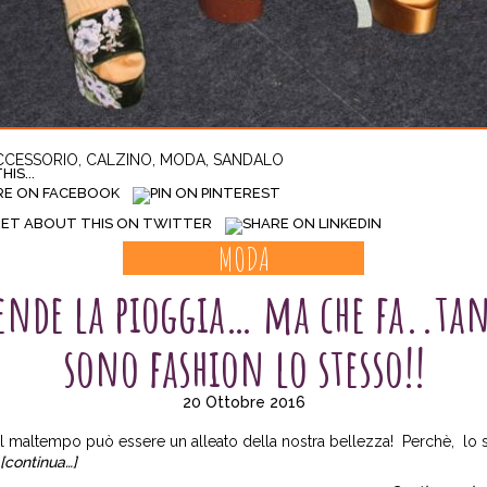
CCESSORIO
,
CALZINO
,
MODA
,
SANDALO
IS...
MODA
ende la pioggia… ma che fa..ta
sono fashion lo stesso!!
20 Ottobre 2016
l maltempo può essere un alleato della nostra bellezza! Perchè, lo 
[continua…]