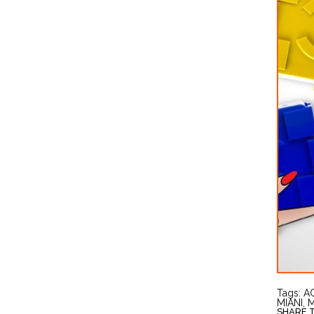
Tags:
A
MIANI
,
SHARE TH