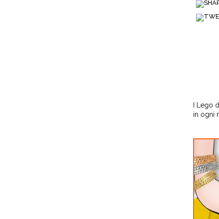
I Lego d
in ogni