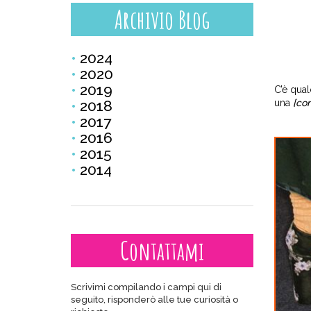
Archivio Blog
2024
2020
2019
C’è qual
2018
una
[con
2017
2016
2015
2014
Contattami
Scrivimi compilando i campi qui di
seguito, risponderò alle tue curiosità o