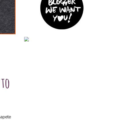
nto
sapete