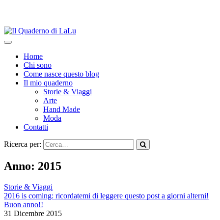
Home
Chi sono
Come nasce questo blog
Il mio quaderno
Storie & Viaggi
Arte
Hand Made
Moda
Contatti
Ricerca per:
Anno:
2015
Storie & Viaggi
2016 is coming: ricordatemi di leggere questo post a giorni alterni!
Buon anno!!
31 Dicembre 2015