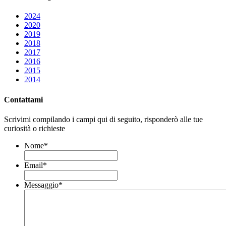
2024
2020
2019
2018
2017
2016
2015
2014
Contattami
Scrivimi compilando i campi qui di seguito, risponderò alle tue
curiosità o richieste
Nome
*
Email
*
Messaggio
*