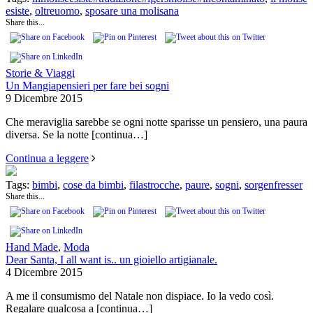
esiste
,
oltreuomo
,
sposare una molisana
Share this...
Storie & Viaggi
Un Mangiapensieri per fare bei sogni
9 Dicembre 2015
Che meraviglia sarebbe se ogni notte sparisse un pensiero, una paura
diversa. Se la notte
[continua…]
Continua a leggere
Tags:
bimbi
,
cose da bimbi
,
filastrocche
,
paure
,
sogni
,
sorgenfresser
Share this...
Hand Made
,
Moda
Dear Santa, I all want is.. un gioiello artigianale.
4 Dicembre 2015
A me il consumismo del Natale non dispiace. Io la vedo così.
Regalare qualcosa a
[continua…]