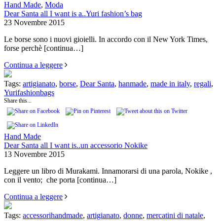
Hand Made
,
Moda
Dear Santa all I want is a..Yuri fashion’s bag
23 Novembre 2015
Le borse sono i nuovi gioielli. In accordo con il New York Times,
forse perchè
[continua…]
Continua a leggere
Tags:
artigianato
,
borse
,
Dear Santa
,
hanmade
,
made in italy
,
regali
,
Yurifashionbags
Share this...
Hand Made
Dear Santa all I want is..un accessorio Nokike
13 Novembre 2015
Leggere un libro di Murakami. Innamorarsi di una parola, Nokike ,
con il vento; che porta
[continua…]
Continua a leggere
Tags:
accessorihandmade
,
artigianato
,
donne
,
mercatini di natale
,