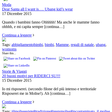
Moda
Dear Santa all I want is…. Ubang kid’s wear
17 Dicembre 2015
Quando i bambini fanno Ohhhhh! Ma anche le mamme fanno
ohhhh, e mi capita sempre
[continua…]
Continua a leggere
Tags:
abbigliamentobimbi
,
bimbi
,
Mamme
,
regali di natale
,
ubang
,
womoms
Share this...
Storie & Viaggi
20 buoni motivi per RIDERCI SU!!!
15 Dicembre 2015
Io mi risposerei. (secondo filone del più intenso e territoriale
Risposerei me in Molise!). Ah
[continua…]
Continua a leggere
Tags:
iilmoliseesiste#tradizione#igersmolise#incontaminato
,
il molise