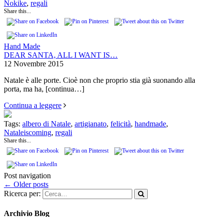
Nokike
,
regali
Share this...
Hand Made
DEAR SANTA, ALL I WANT IS…
12 Novembre 2015
Natale è alle porte. Cioè non che proprio stia già suonando alla
porta, ma ha,
[continua…]
Continua a leggere
Tags:
albero di Natale
,
artigianato
,
felicità
,
handmade
,
Nataleiscoming
,
regali
Share this...
Post navigation
←
Older posts
Ricerca per:
Archivio Blog