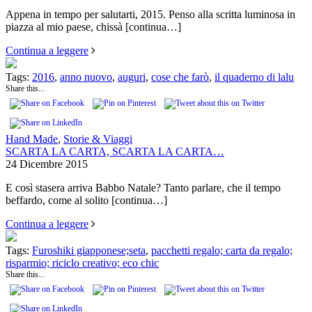
Appena in tempo per salutarti, 2015. Penso alla scritta luminosa in
piazza al mio paese, chissà
[continua…]
Continua a leggere
Tags:
2016
,
anno nuovo
,
auguri
,
cose che farò
,
il quaderno di lalu
Share this...
Hand Made
,
Storie & Viaggi
SCARTA LA CARTA, SCARTA LA CARTA…
24 Dicembre 2015
E così stasera arriva Babbo Natale? Tanto parlare, che il tempo
beffardo, come al solito
[continua…]
Continua a leggere
Tags:
Furoshiki giapponese;seta
,
pacchetti regalo; carta da regalo;
risparmio; riciclo creativo; eco chic
Share this...