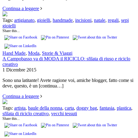
Continua a leggere
Tags:
artigianato
,
gioielli
,
handmade
,
incisioni
,
natale
,
regali
,
sepi
gioielli
Share this...
Hand Made
,
Moda
,
Storie & Viaggi
A Campobasso va di MODA il RICICLO: sfilata di riuso e riciclo
creativo
1 Dicembre 2015
Sono una latitante! Avete ragione voi, amiche blogger, fatto come si
deve, questo, è un
[continua…]
Continua a leggere
Tags:
artista
,
baule della nonna
,
carta
,
doggy bag
,
fantasia
,
plastica
,
sfilata di riciclo creativo
,
vecchi tessuti
Share this...