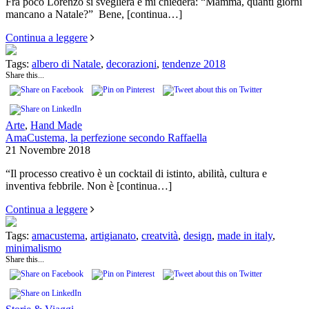
Fra poco Lorenzo si sveglierà e mi chiederà: “Mamma, quanti giorni
mancano a Natale?” Bene,
[continua…]
Continua a leggere
Tags:
albero di Natale
,
decorazioni
,
tendenze 2018
Share this...
Arte
,
Hand Made
AmaCustema, la perfezione secondo Raffaella
21 Novembre 2018
“Il processo creativo è un cocktail di istinto, abilità, cultura e
inventiva febbrile. Non è
[continua…]
Continua a leggere
Tags:
amacustema
,
artigianato
,
creatvità
,
design
,
made in italy
,
minimalismo
Share this...