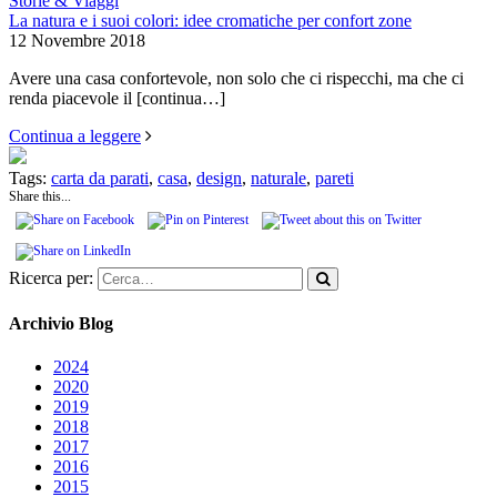
Storie & Viaggi
La natura e i suoi colori: idee cromatiche per confort zone
12 Novembre 2018
Avere una casa confortevole, non solo che ci rispecchi, ma che ci
renda piacevole il
[continua…]
Continua a leggere
Tags:
carta da parati
,
casa
,
design
,
naturale
,
pareti
Share this...
Ricerca per:
Archivio Blog
2024
2020
2019
2018
2017
2016
2015