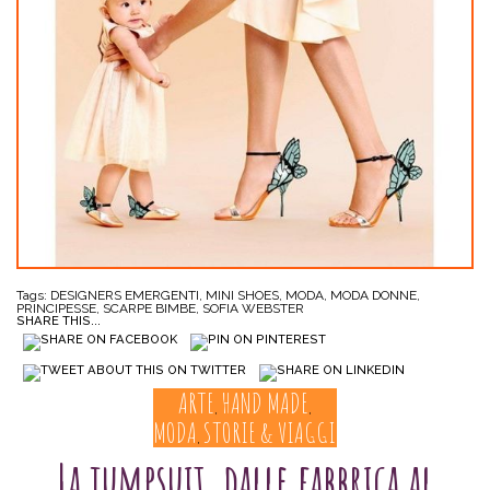
Tags:
DESIGNERS EMERGENTI
,
MINI SHOES
,
MODA
,
MODA DONNE
,
PRINCIPESSE
,
SCARPE BIMBE
,
SOFIA WEBSTER
SHARE THIS...
ARTE
HAND MADE
,
,
MODA
STORIE & VIAGGI
,
La jumpsuit, dalle fabbrica al