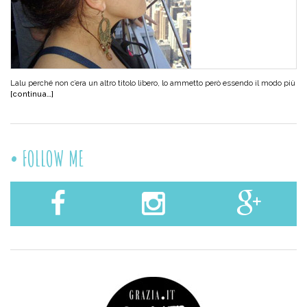
Lalu perché non c’era un altro titolo libero, lo ammetto però essendo il modo più
[continua…]
FOLLOW ME