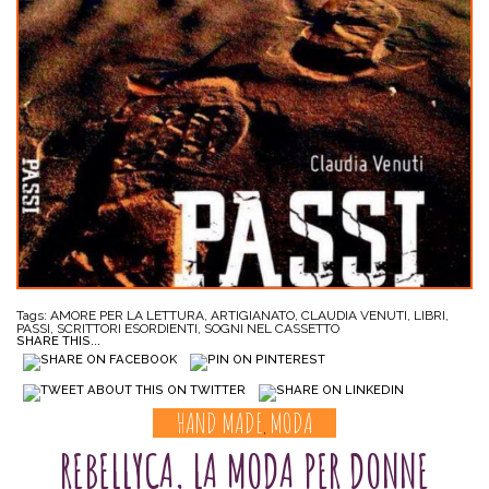
Tags:
AMORE PER LA LETTURA
,
ARTIGIANATO
,
CLAUDIA VENUTI
,
LIBRI
,
PASSI
,
SCRITTORI ESORDIENTI
,
SOGNI NEL CASSETTO
SHARE THIS...
HAND MADE
MODA
,
REBELLYCA, LA MODA PER DONNE