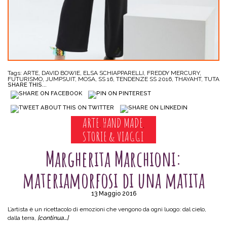
Tags:
ARTE
,
DAVID BOWIE
,
ELSA SCHIAPPARELLI
,
FREDDY MERCURY
,
FUTURISMO
,
JUMPSUIT
,
MOSA
,
SS 16
,
TENDENZE SS 2016
,
THAYAHT
,
TUTA
SHARE THIS...
ARTE
HAND MADE
,
,
STORIE & VIAGGI
Margherita Marchioni:
materiamorfosi di una matita
13 Maggio 2016
L’artista è un ricettacolo di emozioni che vengono da ogni luogo: dal cielo,
dalla terra,
[continua…]