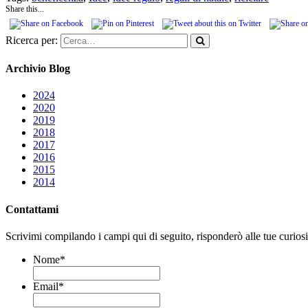
Share this...
Ricerca per:
Archivio Blog
2024
2020
2019
2018
2017
2016
2015
2014
Contattami
Scrivimi compilando i campi qui di seguito, risponderò alle tue curiosit
Nome
*
Email
*