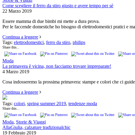
Storie & Viaggi
Come scegliere il ferro da stiro giusto e avere tempo per sè
22 Marzo 2019
Essere mamma di due bimbi mi mette a dura prova.
Per le faccende domestiche ho bisogno di elettrodomestici pratici e m
Continua a leggere
Tags:
elettrodomestici
,
ferro da stiro
,
philips
Share this...
Moda
La primavera è vicina, non facciamo trovare impreparate!
4 Marzo 2019
Cosa indosseremo la prossima primavera: stampe e colori che ci guider
Continua a leggere
Tags:
colori
,
spring summer 2019
,
tendenze moda
Share this...
Moda
,
Storie & Viaggi
AllaGiulia, calzature tradizionalchic
19 Febbraio 2019