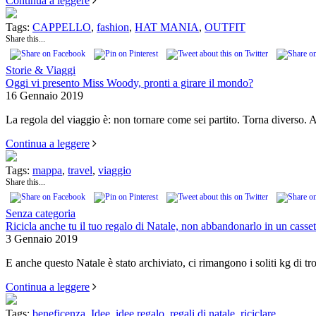
Continua a leggere
Tags:
CAPPELLO
,
fashion
,
HAT MANIA
,
OUTFIT
Share this...
Storie & Viaggi
Oggi vi presento Miss Woody, pronti a girare il mondo?
16 Gennaio 2019
La regola del viaggio è: non tornare come sei partito. Torna diverso
Continua a leggere
Tags:
mappa
,
travel
,
viaggio
Share this...
Senza categoria
Ricicla anche tu il tuo regalo di Natale, non abbandonarlo in un casset
3 Gennaio 2019
E anche questo Natale è stato archiviato, ci rimangono i soliti kg di tr
Continua a leggere
Tags:
beneficenza
,
Idee
,
idee regalo
,
regali di natale
,
riciclare