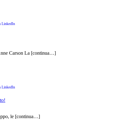
. Anne Carson La
[continua…]
to!
oppo, le
[continua…]