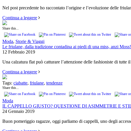
Nel post precedente ho raccontato l’origine e l’evoluzione delle friu
Continua a leggere
Share this...
Moda
,
Storie & Viaggi
Le friulane, dalla tradizione contadina ai piedi di una miss, anzi Moss!
12 Febbraio 2019
Una calzatura flat può catturare l’attenzione delle fashioniste di tutt
Continua a leggere
Tags:
ciabatte
,
friulane
,
tendenze
Share this...
Moda
IL CAPPELLO GIUSTO? QUESTIONE DI ASIMMETRIE E STI
24 Gennaio 2019
Buon pomeriggio ragazze, oggi parliamo di cappelli, uno degli accesso