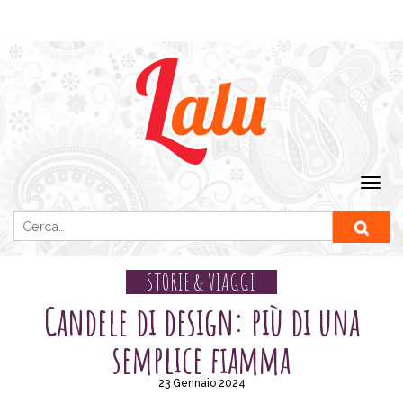
Ricerca per:
STORIE & VIAGGI
Candele di design: più di una
semplice fiamma
23 Gennaio 2024