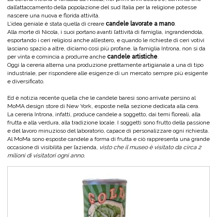
dall’attaccamento della popolazione del sud Italia per la religione potesse
nascere una nuova e florida attività.
L’idea geniale è stata quella di creare
candele lavorate a mano
.
Alla morte di Nicola, i suoi portano avanti l’attività di famiglia, ingrandendola,
esportando i ceri religiosi anche all’estero, e quando le richieste di ceri votivi
lasciano spazio a altre, diciamo così più profane, la famiglia Introna, non si da
per vinta e comincia a produrre anche
candele artistiche
.
Oggi la cereria alterna una produzione prettamente artigianale a una di tipo
industriale, per rispondere alle esigenze di un mercato sempre più esigente
e diversificato.
Ed è notizia recente quella che le candele baresi sono arrivate persino al
MoMA design store di New York, esposte nella sezione dedicata alla cera.
La cereria Introna, infatti, produce candele a soggetto, dai temi floreali, alla
frutta e alla verdura, alla tradizione locale. I soggetti sono frutto della passione
e del lavoro minuzioso del laboratorio, capace di personalizzare ogni richiesta.
Al MoMa sono esposte candele a forma di frutta e ciò rappresenta una grande
occasione di visibilità per l’azienda,
visto che il museo è visitato da circa 2
milioni di visitatori ogni anno.