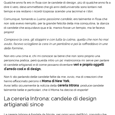
Qualche anno fa ero in fissa con le candele di design, più di qualche anno fa a
dire il vero, devo ammettere che gli anni dell’università sono lontani nel
tempo e ora restano i ricordi (copiosa scende una lacrima) e i libri.
Comunque, tornando a
Luana-passione candele,
ero talmente in fissa che
non solo avevo riempito, per la grande felicità della mia coinquilina, la stanza
di candele che acquistavo qua e là, manco fosse un tempio, ma le facevo
proprio!
Compravo la cera, gli stoppini e con tutta la calma, quella che non ho mai
avuto, facevo sciogliere la cera in un pentolino e poi la raffreddavo in une
delle formine…
Non ero una cima e, chi mi conosce sa bene che non sono proprio una
personcina pratica, però questa intro un po’ malinconica mi serve per parlare
di candele artigianali e di come possano diventare
veri e proprio oggetti
d’arredo cool e di design.
Non ti sto parlando delle candele fatte da me, ovvio, ma di creazioni che
hanno affascinato persino il
Moma di New York.
Avrai letto sicuramente la notizia della
cereria Introna
: produce candele
talmente belle e particolari, che il Moma ha deciso di esporle!
La cereria Introna: candele di design
artigianali since
La cereria Introna è fondata da Nicola, nei primi anni dell’800, convinto che