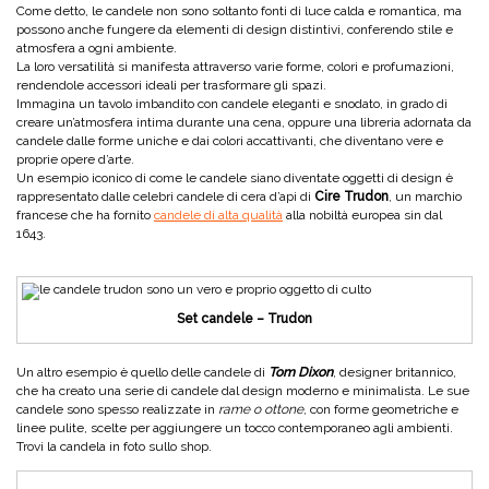
Come detto, le candele non sono soltanto fonti di luce calda e romantica, ma
possono anche fungere da elementi di design distintivi, conferendo stile e
atmosfera a ogni ambiente.
La loro versatilità si manifesta attraverso varie forme, colori e profumazioni,
rendendole accessori ideali per trasformare gli spazi.
Immagina un tavolo imbandito con candele eleganti e snodato, in grado di
creare un’atmosfera intima durante una cena, oppure una libreria adornata da
candele dalle forme uniche e dai colori accattivanti, che diventano vere e
proprie opere d’arte.
Un esempio iconico di come le candele siano diventate oggetti di design è
rappresentato dalle celebri candele di cera d’api di
Cire Trudon
, un marchio
francese che ha fornito
candele di alta qualità
alla nobiltà europea sin dal
1643.
Set candele – Trudon
Un altro esempio è quello delle candele di
Tom Dixon
, designer britannico,
che ha creato una serie di candele dal design moderno e minimalista. Le sue
candele sono spesso realizzate in
rame o ottone
, con forme geometriche e
linee pulite, scelte per aggiungere un tocco contemporaneo agli ambienti.
Trovi la candela in foto sullo shop.