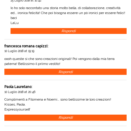
25 Luglio 2018 at 10:42
Io ho solo raccontato una storia molto bella, di collaborazione, creatività
ed… ironica felicità! Che poi bisogna essere un pò ironici per essere felici!
baci
LaLu
Rispondi
francesca romana capizzi
:
10 Luglio 2018 at 19:19
oooh queste sì che sono creazioni originali! Poi vengono dalla mia terra
paterna! Bellissimo il priimo vestito!
Rispondi
Paola Lauretano
:
10 Luglio 2018 at 20:46
Complimenti a Filomena e Noemi… sono bellissime le loro creazioni!
Kisses, Paola.
Expressyourself
Rispondi