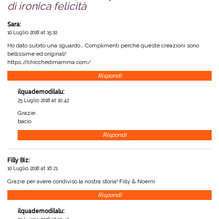
di ironica felicità
Sara
:
10 Luglio 2018 at 15:10
Ho dato subito una sguardo… Complimenti perché queste creazioni sono
bellissime ed originali!
https://chicchedimamma.com/
Rispondi
ilquadernodilalu
:
25 Luglio 2018 at 10:42
Grazie.
bacio
Rispondi
Filly Biz
:
10 Luglio 2018 at 16:21
Grazie per avere condiviso la nostra storia! Filly & Noemi
Rispondi
ilquadernodilalu
: