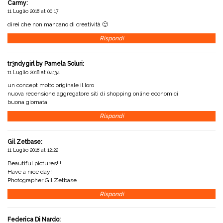
Carmy
:
11 Luglio 2018 at 00:17
direi che non mancano di creatività 🙂
Rispondi
tr3ndygirl by Pamela Soluri
:
11 Luglio 2018 at 04:34
un concept molto originale il loro
nuova recensione
aggregatore siti di shopping online economici
buona giornata
Rispondi
Gil Zetbase
:
11 Luglio 2018 at 12:22
Beautiful pictures!!!
Have a nice day!
Photographer Gil Zetbase
Rispondi
Federica Di Nardo
: