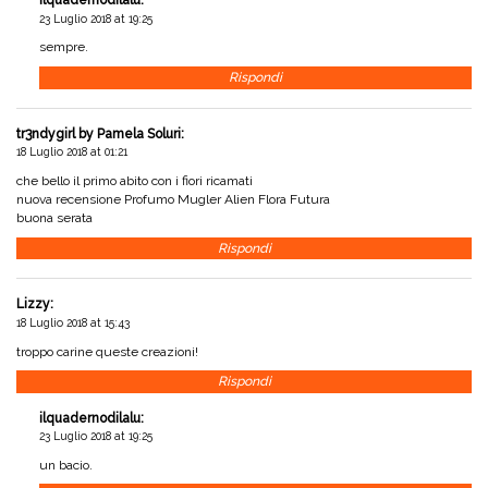
ilquadernodilalu
:
23 Luglio 2018 at 19:25
sempre.
Rispondi
tr3ndygirl by Pamela Soluri
:
18 Luglio 2018 at 01:21
che bello il primo abito con i fiori ricamati
nuova recensione
Profumo Mugler Alien Flora Futura
buona serata
Rispondi
Lizzy
:
18 Luglio 2018 at 15:43
troppo carine queste creazioni!
Rispondi
ilquadernodilalu
:
23 Luglio 2018 at 19:25
un bacio.