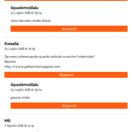
ilquadernodilalu
:
23 Luglio 2018 at 19:24
sono davvero molto brave
Rispondi
Rossella
:
23 Luglio 2018 at 10:19
Davvero interessante questo articolo e anche l’intervista!!
Bacioni
http://www.glitterchampagne.com
Rispondi
ilquadernodilalu
:
23 Luglio 2018 at 19:24
grazie mille
Rispondi
Mili
:
7 Agosto 2018 at 11:15