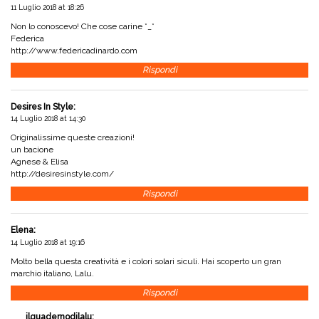
11 Luglio 2018 at 18:26
Non lo conoscevo! Che cose carine *_*
Federica
http://www.federicadinardo.com
Rispondi
Desires In Style
:
14 Luglio 2018 at 14:30
Originalissime queste creazioni!
un bacione
Agnese & Elisa
http://desiresinstyle.com/
Rispondi
Elena
:
14 Luglio 2018 at 19:16
Molto bella questa creatività e i colori solari siculi. Hai scoperto un gran
marchio italiano, Lalu.
Rispondi
ilquadernodilalu
: