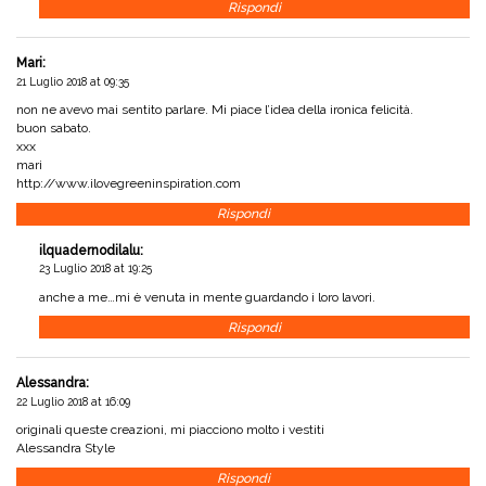
Rispondi
Mari
:
21 Luglio 2018 at 09:35
non ne avevo mai sentito parlare. Mi piace l’idea della ironica felicità.
buon sabato.
xxx
mari
http://www.ilovegreeninspiration.com
Rispondi
ilquadernodilalu
:
23 Luglio 2018 at 19:25
anche a me…mi è venuta in mente guardando i loro lavori.
Rispondi
Alessandra
:
22 Luglio 2018 at 16:09
originali queste creazioni, mi piacciono molto i vestiti
Alessandra Style
Rispondi