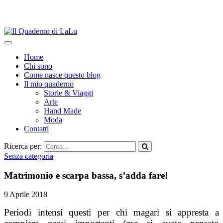
Home
Chi sono
Come nasce questo blog
Il mio quaderno
Storie & Viaggi
Arte
Hand Made
Moda
Contatti
Ricerca per:
Senza categoria
Matrimonio e scarpa bassa, s’adda fare!
9 Aprile 2018
Periodi intensi questi per chi magari si appresta a