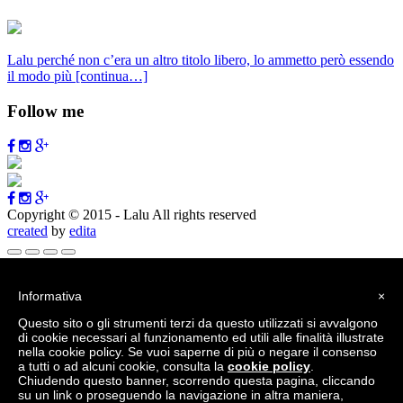
Lalu perché non c’era un altro titolo libero, lo ammetto però essendo
il modo più
[continua…]
Follow me
Copyright © 2015 - Lalu All rights reserved
created
by
edita
Vai alla barra degli strumenti
Informativa
×
Informazioni su WordPress
Questo sito o gli strumenti terzi da questo utilizzati si avvalgono
WordPress.org
di cookie necessari al funzionamento ed utili alle finalità illustrate
Documentazione
nella cookie policy. Se vuoi saperne di più o negare il consenso
Supporto
a tutti o ad alcuni cookie, consulta la
cookie policy
.
Feedback
Chiudendo questo banner, scorrendo questa pagina, cliccando
Accedi
su un link o proseguendo la navigazione in altra maniera,