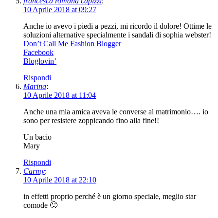
francesca romana capizzi
:
10 Aprile 2018 at 09:27
Anche io avevo i piedi a pezzi, mi ricordo il dolore! Ottime le
soluzioni alternative specialmente i sandali di sophia webster!
Don’t Call Me Fashion Blogger
Facebook
Bloglovin’
Rispondi
Marina
:
10 Aprile 2018 at 11:04
Anche una mia amica aveva le converse al matrimonio…. io
sono per resistere zoppicando fino alla fine!!
Un bacio
Mary
Rispondi
Carmy
:
10 Aprile 2018 at 22:10
in effetti proprio perché è un giorno speciale, meglio star
comode 🙂