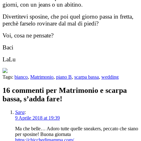
giorni, con un jeans o un abitino.
Divertitevi sposine, che poi quel giorno passa in fretta,
perchè farselo rovinare dal mal di piedi?
Voi, cosa ne pensate?
Baci
LaLu
Tags:
bianco
,
Matrimonio
,
piano B
,
scarpa bassa
,
wedding
16 commenti
per
Matrimonio e scarpa
bassa, s’adda fare!
Sara
:
9 Aprile 2018 at 19:39
Ma che belle… Adoro tutte quelle sneakers, peccato che siano
per sposine! Buona giornata
https://chicchedimamma.com/