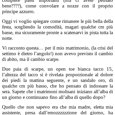
compiere passi importanti (ma ci avete pensato
bene????), come convolare a nozze con il proprio
principe azzurro.
Oggi vi voglio spiegare come rimanere le più bella della
festa, scegliendo la comodità, magari qualche cm più
basse, ma sicuramente pronte a scatenarvi in pista tutta la
notte.
Vi racconto questa… per il mio matrimonio, (la crisi del
settimo è dietro l’angolo!) non avevo previsto il cambio
di abito, ma il cambio scarpe.
Due paia di scarpe, un open toe bianca tacco 15,
l’altezza del tacco si è rivelata proporzionale al dolore
dei piedi la mattina seguente, e un sandalo oro, di
qualche cm più basso, che ho pensato di indossare la
sera. Sapete che i matrimoni molisani iniziano all’alba di
un giorno e continuano fino all’alba di quello dopo?
Quello che non sapevo era che mia madre, eletta mia
assistente, presa dall’emozzzzzzione del giorno, ha