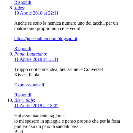
Rispondi
Jules
:
10 Aprile 2018 at 22:11
Anche se sono la nemica numero uno dei tacchi, per un
matrimonio proprio non ce le vedo!
https://julesonthemoon.blogspot.it
Rispondi
Paola Lauretano
:
11 Aprile 2018 at 13:31
Troppo cool come idea, bellissime le Converse!
Kisses, Paola.
Expressyourself
Rispondi
Blery &Ily
:
11 Aprile 2018 at 18:05
Hai assolutamente ragione,
io mi sposerò in spiaggia e penso proprio che per la festa
puntero’ su un paio di sandali bassi.
Baci