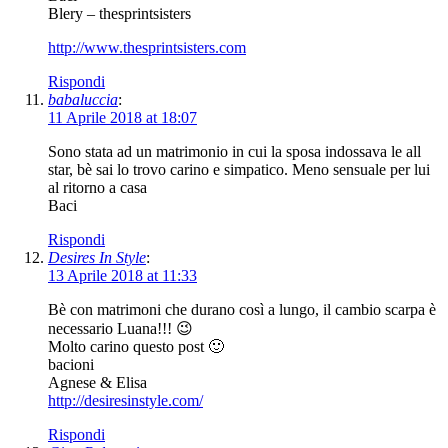
Blery – thesprintsisters
http://www.thesprintsisters.com
Rispondi
babaluccia
:
11 Aprile 2018 at 18:07
Sono stata ad un matrimonio in cui la sposa indossava le all
star, bè sai lo trovo carino e simpatico. Meno sensuale per lui
al ritorno a casa
Baci
Rispondi
Desires In Style
:
13 Aprile 2018 at 11:33
Bè con matrimoni che durano così a lungo, il cambio scarpa è
necessario Luana!!! 😉
Molto carino questo post 🙂
bacioni
Agnese & Elisa
http://desiresinstyle.com/
Rispondi