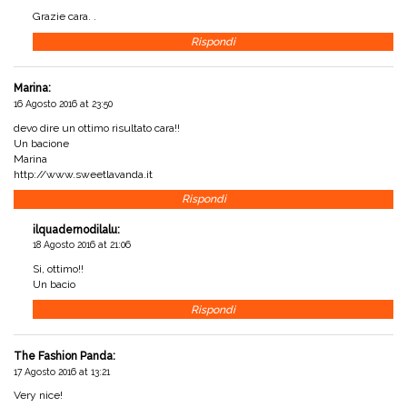
Grazie cara. .
Rispondi
Marina
:
16 Agosto 2016 at 23:50
devo dire un ottimo risultato cara!!
Un bacione
Marina
http://www.sweetlavanda.it
Rispondi
ilquadernodilalu
:
18 Agosto 2016 at 21:06
Si, ottimo!!
Un bacio
Rispondi
The Fashion Panda
:
17 Agosto 2016 at 13:21
Very nice!