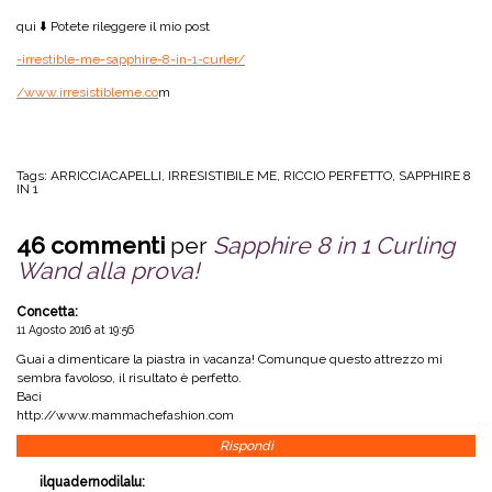
qui ⬇️ Potete rileggere il mio post
-irrestible-me-sapphire-8-in-1-curler/
/www.irresistibleme.co
m
Tags:
ARRICCIACAPELLI
,
IRRESISTIBILE ME
,
RICCIO PERFETTO
,
SAPPHIRE 8
IN 1
46 commenti
per
Sapphire 8 in 1 Curling
Wand alla prova!
Concetta
:
11 Agosto 2016 at 19:56
Guai a dimenticare la piastra in vacanza! Comunque questo attrezzo mi
sembra favoloso, il risultato è perfetto.
Baci
http://www.mammachefashion.com
Rispondi
ilquadernodilalu
: