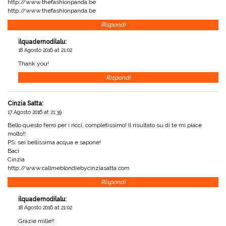
http://www.thefashionpanda.be
http://www.thefashionpanda.be
Rispondi
ilquadernodilalu
:
18 Agosto 2016 at 21:02
Thank you!
Rispondi
Cinzia Satta
:
17 Agosto 2016 at 21:39
Bello questo ferro per i ricci, completissimo! Il risultato su di te mi piace
molto!!
PS: sei bellissima acqua e sapone!
Baci
Cinzia
http://www.callmeblondiebycinziasatta.com
Rispondi
ilquadernodilalu
:
18 Agosto 2016 at 21:02
Grazie mille!!