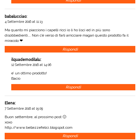
Rispondi
babalucciao
:
4 Settembre 2016 at 11:13
Ma quanto mi piacciono i capelli ricci io li ho lisci ed in più sono
disobbedienti…. Non c’è verso di farli arricciare magari questo prodotto fa il
miracolo ❤
Rispondi
ilquadernodilalu
:
12 Settembre 2016 at 14:06
e’ un ottimo prodotto!
Bacio
Rispondi
Elena
:
7 Settembre 2016 at 15:09
Buon settembre, al prossimo post 🙂
xoxo
http://www.bellezzefelici.blogspot.com
Rispondi