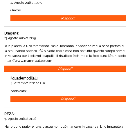
22 Agosto 2016 at 17:55
Grazie..
Rispondi
Dragana
:
23 Agosto 2016 at 21:25
io la piastra la uso raramente, ma quest’anno in vacanze me la sono portata e
la sto usando spesso.. 🙂 si vede che a casa non ho tutto questo tempo come
in vacanza per lisciarmi i capelli.. il risultato è ottimo e le foto pure 🙂 un bacio
http://www.mammaaltop.com
Rispondi
ilquadernodilalu
:
4 Settembre 2016 at 18:08
bacio cara!
Rispondi
REZA
:
30 Agosto 2016 at 21:46
Hai proprio ragione, una piastra non può mancare in vacanza! L’ho imparato a