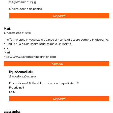
11 Agosto 2016 at 23:33
Si vero…scene da panico!!
Rispondi
Mari
:
12 Agosto 2016 at 12:18
In effetti proprio in vacanza è quando si rischia di essere sempre in disordine,
quindi la tua è una scelta saggissima è utilissima.
xxx
Mari
http://www.ilovegreeninspiration.com
Rispondi
ilquadernodilalu
:
18 Agosto 2016 at 21:05
E non si deve! Tutte abbronzate con i capelli sfatti?!
Proprio no!!
Lalu
Rispondi
alessandra
: