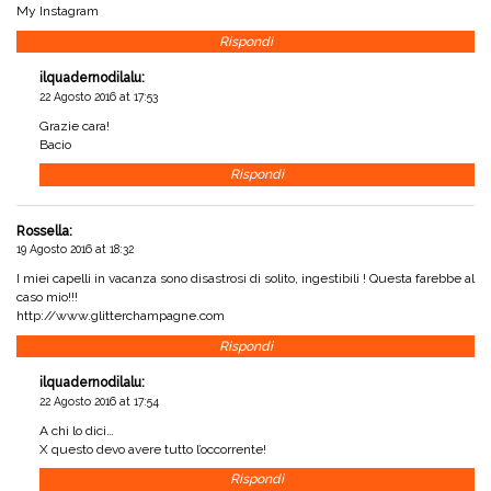
My Instagram
Rispondi
ilquadernodilalu
:
22 Agosto 2016 at 17:53
Grazie cara!
Bacio
Rispondi
Rossella
:
19 Agosto 2016 at 18:32
I miei capelli in vacanza sono disastrosi di solito, ingestibili ! Questa farebbe al
caso mio!!!
http://www.glitterchampagne.com
Rispondi
ilquadernodilalu
:
22 Agosto 2016 at 17:54
A chi lo dici…
X questo devo avere tutto l’occorrente!
Rispondi