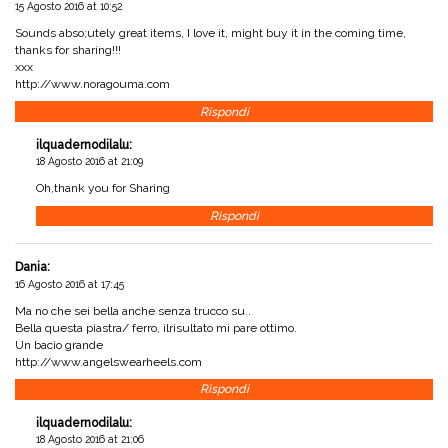
15 Agosto 2016 at 10:52
Sounds abso;utely great items, I love it, might buy it in the coming time,
thanks for sharing!!!
xxx
http://www.noragouma.com
Rispondi
ilquadernodilalu
:
18 Agosto 2016 at 21:09
Oh,thank you for Sharing
Rispondi
Dania
:
16 Agosto 2016 at 17:45
Ma no che sei bella anche senza trucco su..
Bella questa piastra/ ferro, ilrisultato mi pare ottimo.
Un bacio grande
http://www.angelswearheels.com
Rispondi
ilquadernodilalu
:
18 Agosto 2016 at 21:06