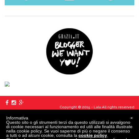
Copyright © 2015 - Lalu All rights reserved
Informativa
×
created
by
edita
Questo sito o gli strumenti terzi da questo utilizzati si avvalgono
di cookie necessari al funzionamento ed utili alle finalità illustrate
Vai alla barra degli strumenti
Informazioni su WordPress
WordPress.org
nella cookie policy. Se vuoi saperne di più o negare il consenso
Documentazione
a tutti o ad alcuni cookie, consulta la
cookie policy
.
Supporto