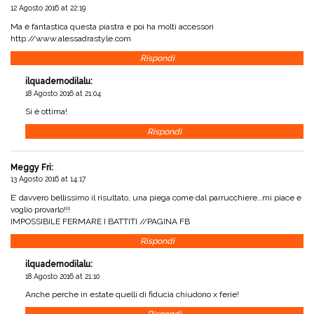
12 Agosto 2016 at 22:19
Ma è fantastica questa piastra e poi ha molti accessori
http://www.alessadrastyle.com
Rispondi
ilquadernodilalu
:
18 Agosto 2016 at 21:04
Si è ottima!
Rispondi
Meggy Fri
:
13 Agosto 2016 at 14:17
E’ davvero bellissimo il risultato, una piega come dal parrucchiere…mi piace e
voglio provarlo!!!
IMPOSSIBILE FERMARE I BATTITI
//
PAGINA FB
Rispondi
ilquadernodilalu
:
18 Agosto 2016 at 21:10
Anche perche in estate quelli di fiducia chiudono x ferie!