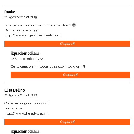
Dania
:
20 Agosto 2016 at 21:39
Ma questa cada nuova ce la farai vedere? 🙂
Bacino, io tornata oggi.
http://www.angelswearheels.com
Rispondi
ilquadernodilalu
:
22 Agosto 2016 at 17:54
Certo cara..ora mi tocca il trasloco in 10 giorni?!
Rispondi
Elisa Bellino
:
20 Agosto 2016 at 22:27
Come rimangono beneeeee!
un bacione
http://www.theladycracy.it
Rispondi
ilquadernodilalu
: