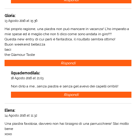
Rispondi
Gloria
:
13 Agosto 2016 at 15:36
Hai proprio ragione, una piastra non può mancare in vacanza! L’ho imparato a
mie spese ed è meglio che non ti dico come sono andata in giro!!!!
Questa new entry di cui parli è fantastica, il risultato sembra ottimo!
Buon weekend bellezza
baci
the Glamour Taste
Rispondi
ilquadernodilalu
:
18 Agosto 2016 at 21:03
Non dirlo a me…senza piastra e senza gel avevo dei capelli orribili!
Rispondi
Elena
:
14 Agosto 2016 at 11:32
Una piastra favolosa, davvero non hai bisogno di una parrucchiera! Stai molto
bene
xoxo