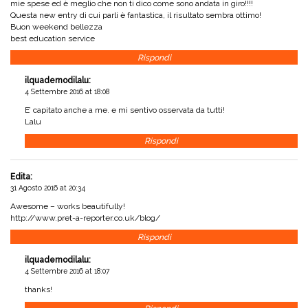
mie spese ed è meglio che non ti dico come sono andata in giro!!!!
Questa new entry di cui parli è fantastica, il risultato sembra ottimo!
Buon weekend bellezza
best education service
Rispondi
ilquadernodilalu
:
4 Settembre 2016 at 18:08
E’ capitato anche a me. e mi sentivo osservata da tutti!
Lalu
Rispondi
Edita
:
31 Agosto 2016 at 20:34
Awesome – works beautifully!
http://www.pret-a-reporter.co.uk/blog/
Rispondi
ilquadernodilalu
:
4 Settembre 2016 at 18:07
thanks!