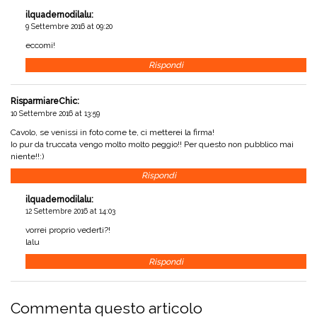
ilquadernodilalu
:
9 Settembre 2016 at 09:20
eccomi!
Rispondi
RisparmiareChic
:
10 Settembre 2016 at 13:59
Cavolo, se venissi in foto come te, ci metterei la firma!
Io pur da truccata vengo molto molto peggio!! Per questo non pubblico mai
niente!!:)
Rispondi
ilquadernodilalu
:
12 Settembre 2016 at 14:03
vorrei proprio vederti?!
lalu
Rispondi
Commenta questo articolo