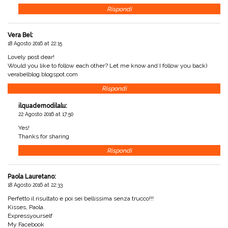
Rispondi
Vera Bel
:
18 Agosto 2016 at 22:15
Lovely post dear!
Would you like to follow each other? Let me know and I follow you back)
verabelblog.blogspot.com
Rispondi
ilquadernodilalu
:
22 Agosto 2016 at 17:50
Yes!
Thanks for sharing
Rispondi
Paola Lauretano
:
18 Agosto 2016 at 22:33
Perfetto il risultato e poi sei bellissima senza trucco!!!
Kisses, Paola.
Expressyourself
My Facebook