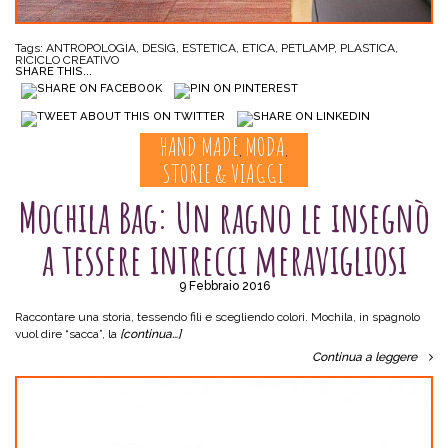
Tags:
ANTROPOLOGIA
,
DESIG
,
ESTETICA
,
ETICA
,
PETLAMP
,
PLASTICA
,
RICICLO CREATIVO
SHARE THIS...
HAND MADE
MODA
,
,
STORIE & VIAGGI
Mochila Bag: Un ragno le insegnò
a tessere intrecci meravigliosi
9 Febbraio 2016
Raccontare una storia, tessendo fili e scegliendo colori. Mochila, in spagnolo
vuol dire “sacca”, la
[continua…]
Continua a leggere