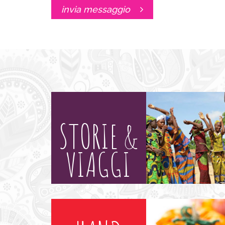
invia messaggio
STORIE &
VIAGGI