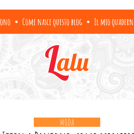
sono
Come nasce questo blog
Il mio quadern
MODA