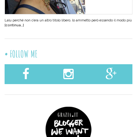
Lalu perché non c’era un altro titolo libero, lo ammetto però essendo il modo più
[continua…]
FOLLOW ME