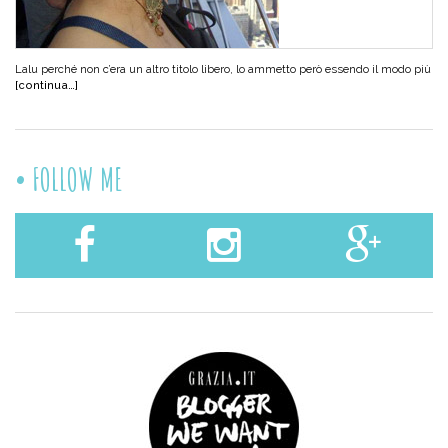
Lalu perché non c’era un altro titolo libero, lo ammetto però essendo il modo più
[continua…]
FOLLOW ME