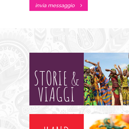
invia messaggio
STORIE &
VIAGGI