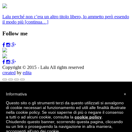
Lalu perché non c’era un altro titolo libero, lo ammetto però essendo
il modo più
[continua…]
Follow me
Copyright © 2015 - Lalu All rights reserved
created
by
edita
Vai alla barra degli strumenti
Informativa
×
Informazioni su WordPress
Questo sito o gli strumenti terzi da questo utilizzati si avvalgono
WordPress.org
di cookie necessari al funzionamento ed utili alle finalità illustrate
Documentazione
nella cookie policy. Se vuoi saperne di più o negare il consenso
Supporto
a tutti o ad alcuni cookie, consulta la
cookie policy
.
Feedback
Chiudendo questo banner, scorrendo questa pagina, cliccando
Accedi
su un link o proseguendo la navigazione in altra maniera,
acconsenti all’uso dei cookie.