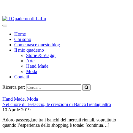
Home
Chi sono
Come nasce questo blog
Il mio quaderno
Storie & Viaggi
Arte
Hand Made
Moda
Contatti
Ricerca per:
Hand Made
,
Moda
Nel cuore di Testaccio, le creazioni di BancoTrentaquattro
10 Aprile 2019
Adoro passeggiare tra i banchi dei mercati rionali, soprattutto
quando l’esperienza dello shopping è totale:
[continua…]