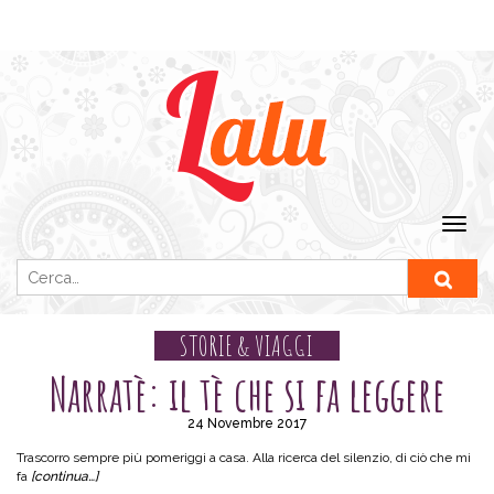
Ricerca per:
STORIE & VIAGGI
Narratè: il tè che si fa leggere
24 Novembre 2017
Trascorro sempre più pomeriggi a casa. Alla ricerca del silenzio, di ciò che mi
fa
[continua…]