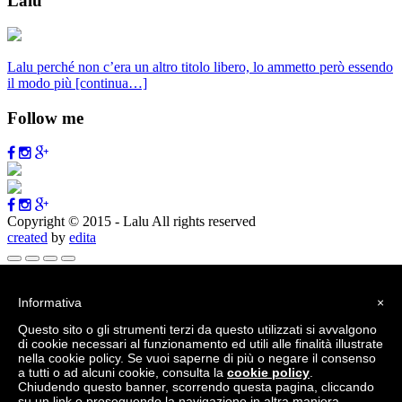
Lalu
Lalu perché non c’era un altro titolo libero, lo ammetto però essendo
il modo più
[continua…]
Follow me
Copyright © 2015 - Lalu All rights reserved
created
by
edita
Vai alla barra degli strumenti
Informativa
×
Informazioni su WordPress
Questo sito o gli strumenti terzi da questo utilizzati si avvalgono
WordPress.org
di cookie necessari al funzionamento ed utili alle finalità illustrate
Documentazione
nella cookie policy. Se vuoi saperne di più o negare il consenso
Supporto
a tutti o ad alcuni cookie, consulta la
cookie policy
.
Feedback
Chiudendo questo banner, scorrendo questa pagina, cliccando
Accedi
su un link o proseguendo la navigazione in altra maniera,