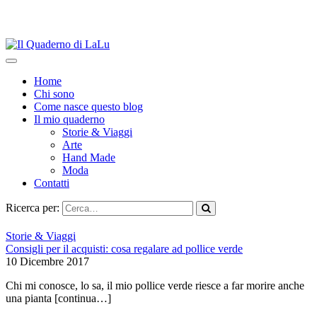
Home
Chi sono
Come nasce questo blog
Il mio quaderno
Storie & Viaggi
Arte
Hand Made
Moda
Contatti
Ricerca per:
Storie & Viaggi
Consigli per il acquisti: cosa regalare ad pollice verde
10 Dicembre 2017
Chi mi conosce, lo sa, il mio pollice verde riesce a far morire anche
una pianta
[continua…]