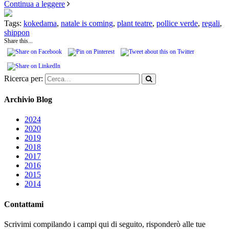
Continua a leggere
Tags:
kokedama
,
natale is coming
,
plant teatre
,
pollice verde
,
regali
,
shippon
Share this...
Ricerca per:
Archivio Blog
2024
2020
2019
2018
2017
2016
2015
2014
Contattami
Scrivimi compilando i campi qui di seguito, risponderò alle tue