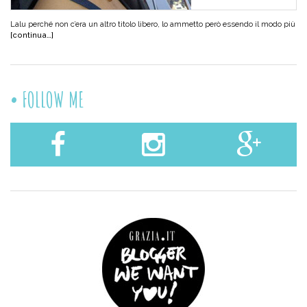
Lalu perché non c’era un altro titolo libero, lo ammetto però essendo il modo più
[continua…]
FOLLOW ME