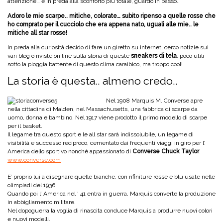
attenzione… e in preda alla sconforto più totale, guardo in basso..
Adoro le mie scarpe.. mitiche, colorate… subito ripenso a quelle rosse che
ho comprato per il cucciolo che era appena nato, uguali alle mie.. le
mitiche all star rosse!
In preda alla curiosità decido di fare un giretto su internet, cerco notizie sui
vari blog o riviste on line sulla storia di queste
sneakers di tela
, poco utili
sotto la pioggia battente di questo clima caraibico, ma troppo cool!
La storia è questa.. almeno credo..
Nel 1908 Marquis M. Converse apre
nella cittadina di Malden, nel Massachusetts, una fabbrica di scarpe da
uomo, donna e bambino. Nel 1917 viene prodotto il primo modello di scarpe
per il basket.
Il legame tra questo sport e le all star sarà indissolubile, un legame di
visibilità e successo reciproco, cementato dai frequenti viaggi in giro per l’
America dello sportivo nonché appassionato di
Converse Chuck Taylor
.
www.converse.com
E’ proprio lui a disegnare quelle bianche, con rifiniture rosse e blu usate nelle
olimpiadi del 1936.
Quando poi l’ America nel ‘ 41 entra in guerra, Marquis converte la produzione
in abbigliamento militare.
Nel dopoguerra la voglia di rinascita conduce Marquis a produrre nuovi colori
e nuovi modelli.