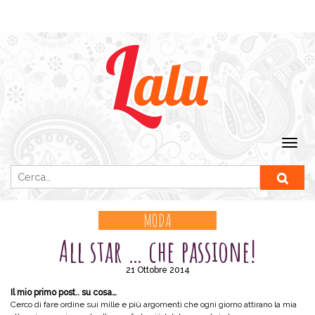
Ricerca per:
MODA
All star … che passione!
21 Ottobre 2014
Il mio primo post.. su cosa…
Cerco di fare ordine sui mille e più argomenti che ogni giorno attirano la mia