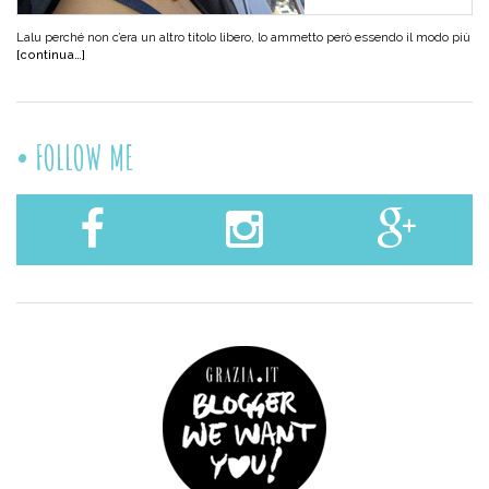
Lalu perché non c’era un altro titolo libero, lo ammetto però essendo il modo più
[continua…]
FOLLOW ME