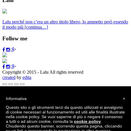
Lalu
Lalu perché non c’era un altro titolo libero, lo ammetto però essendo
il modo più
[continua…]
Follow me
Copyright © 2015 - Lalu All rights reserved
created
by
edita
Vai alla barra degli strumenti
Informativa
×
Informazioni su WordPress
Questo sito o gli strumenti terzi da questo utilizzati si avvalgono
WordPress.org
di cookie necessari al funzionamento ed utili alle finalità illustrate
Documentazione
nella cookie policy. Se vuoi saperne di più o negare il consenso
Supporto
a tutti o ad alcuni cookie, consulta la
cookie policy
.
Feedback
Chiudendo questo banner, scorrendo questa pagina, cliccando
Accedi
su un link o proseguendo la navigazione in altra maniera,