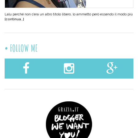
Lalu perché non c’era un altro titolo libero, lo ammetto però essendo il modo più
[continua…]
FOLLOW ME