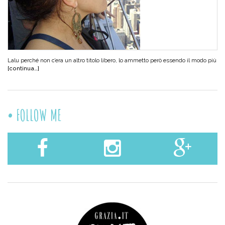
Lalu perché non c’era un altro titolo libero, lo ammetto però essendo il modo più
[continua…]
FOLLOW ME