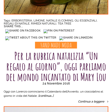
Tags:
ERBORISTERIA
,
LIMONE
,
NATALE IS COMING
,
OLI ESSENZIALI
,
REGALI DI NATALE
,
RIMEDI NATURALI
,
TEA TREE
SHARE THIS...
HAND MADE
MODA
,
Per la rubrica natalizia “Un
regalo al giorno”, oggi parliamo
del mondo incantato di Mary Lou
24 Novembre 2016
Oggi con Lorenzo cominciamo il Calendario dell’Avvento, un cioccolatino al
giorno in vista del Natale,
[continua…]
Continua a leggere