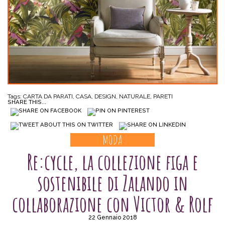
Tags:
CARTA DA PARATI
,
CASA
,
DESIGN
,
NATURALE
,
PARETI
SHARE THIS...
MODA
Re:cycle, la collezione figa e
sostenibile di Zalando in
collaborazione con Victor & Rolf
22 Gennaio 2018