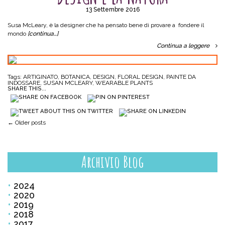
13 Settembre 2016
Susa McLeary, è la designer che ha pensato bene di provare a fondere il
mondo
[continua…]
Continua a leggere
Tags:
ARTIGINATO
,
BOTANICA
,
DESIGN
,
FLORAL DESIGN
,
PAINTE DA
INDOSSARE
,
SUSAN MCLEARY
,
WEARABLE PLANTS
SHARE THIS...
Post navigation
←
Older posts
Archivio Blog
2024
2020
2019
2018
2017