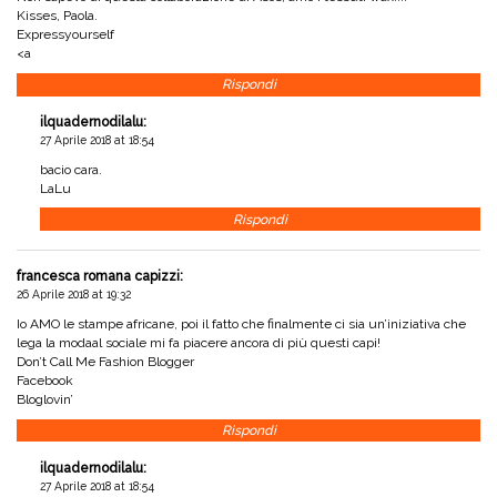
Kisses, Paola.
Expressyourself
<a
Rispondi
ilquadernodilalu
:
27 Aprile 2018 at 18:54
bacio cara.
LaLu
Rispondi
francesca romana capizzi
:
26 Aprile 2018 at 19:32
Io AMO le stampe africane, poi il fatto che finalmente ci sia un’iniziativa che
lega la modaal sociale mi fa piacere ancora di più questi capi!
Don’t Call Me Fashion Blogger
Facebook
Bloglovin’
Rispondi
ilquadernodilalu
:
27 Aprile 2018 at 18:54