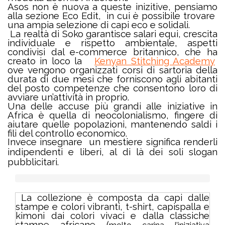
Asos non è nuova a queste inizitive, pensiamo
alla sezione Eco Edit, in cui è possibile trovare
una ampia selezione di capi eco e solidali.
La realtà di
Soko garantisce salari equi, crescita
individuale e rispetto ambientale, aspetti
condivisi dal e-commerce britannico, che ha
creato in loco la
Kenyan Stitching Academy
ove vengono organizzati corsi di sartoria della
durata di due mesi che forniscono agli abitanti
del posto competenze che consentono loro di
avviare un’attività in proprio.
Una delle accuse più grandi alle iniziative in
Africa è quella di neocolonialismo, fingere di
aiutare quelle popolazioni, mantenendo saldi i
fili del controllo economico.
Invece insegnare un mestiere significa renderli
indipendenti e liberi, al di là dei soli slogan
pubblicitari.
La collezione è composta da capi dalle
stampe e colori vibranti, t-shirt, capispalla e
kimoni dai colori vivaci e dalla classiche
stampe africane (