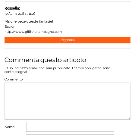
Rossella
:
30 Aprile 2018 at 11:26
Ma che belle queste fantasie!
Bacioni
http://www.glitterchampagne.com
Rispondi
Commenta questo articolo
Il tuo indirizzo email non sarà pubblicato.
I campi obbligatori sono
contrassegnati
*
Commento
Nome
*