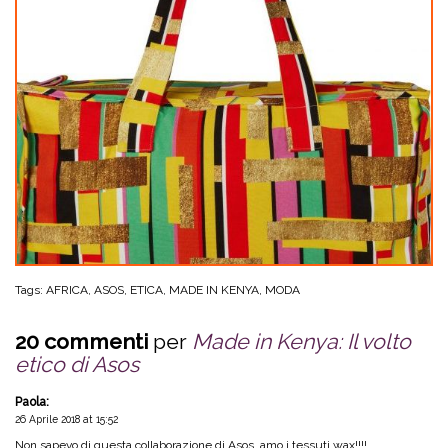
Tags:
AFRICA
,
ASOS
,
ETICA
,
MADE IN KENYA
,
MODA
20 commenti
per
Made in Kenya: Il volto
etico di Asos
Paola
:
26 Aprile 2018 at 15:52
Non sapevo di questa collaborazione di Asos, amo i tessuti wax!!!!