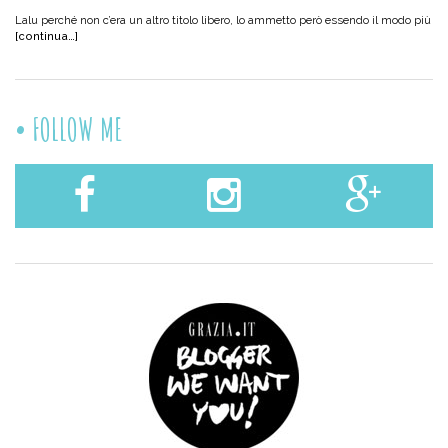
Lalu perché non c’era un altro titolo libero, lo ammetto però essendo il modo più
[continua…]
FOLLOW ME