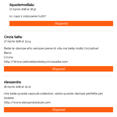
ilquadernodilalu
:
27 Aprile 2018 at 18:52
Io i capi li indosserei tutti!!
Rispondi
Cinzia Satta
:
27 Aprile 2018 at 23:14
Belle le stampe afro sempre piene di vita ma bella molto l’iniziativa!
Bacio
Cinzia
http://Www.callmeblondiebycinziasatta.com
Rispondi
Alessandra
:
28 Aprile 2018 at 20:22
che bella questa capsule collection, adoro queste stampe perfette per
l’estate
http://www.alessandrastyle.com
Rispondi