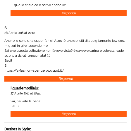
E’ quello che dico e scrivo anche io!
Rispondi
S
:
26 Aprile 2018 at 20:10
Anche io sono una super fan di Asos, è uno dei siti di abbigliamento low cost
migliori in giro, secondo me!
Sai che questa collezione non l’avevo vista? é davvero carina e colorata, vado
subito a dargli un’occhiata! 🙂
Baci!
S
https://s-fashion-avenue.blogspot.it/
Rispondi
ilquadernodilalu
:
27 Aprile 2018 at 18:54
vai, ne vale la pena!
LaLu
Rispondi
Desires In Style
: