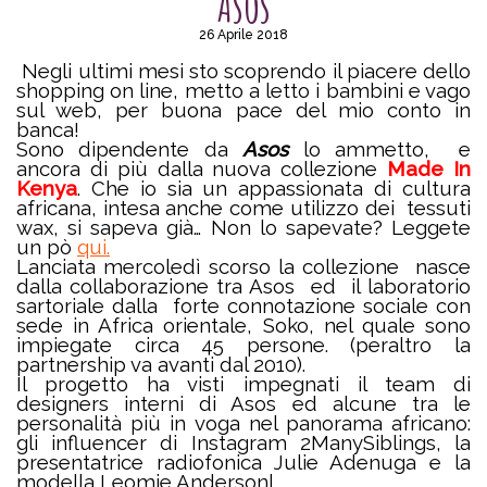
Asos
26 Aprile 2018
Negli ultimi mesi sto scoprendo il piacere dello
shopping on line, metto a letto i bambini e vago
sul web, per buona pace del mio conto in
banca!
Sono dipendente da
Asos
lo ammetto, e
ancora di più dalla nuova collezione
Made In
Kenya
. Che io sia un appassionata di cultura
africana, intesa anche come utilizzo dei tessuti
wax, si sapeva già… Non lo sapevate? Leggete
un pò
qui.
Lanciata mercoledì scorso la collezione nasce
dalla collaborazione tra Asos ed il laboratorio
sartoriale dalla forte connotazione sociale con
sede in Africa orientale, Soko, nel quale sono
impiegate circa 45 persone. (peraltro la
partnership va avanti dal 2010).
Il progetto ha visti impegnati il team di
designers interni di Asos ed alcune tra le
personalità più in voga nel panorama africano:
gli influencer di Instagram 2ManySiblings, la
presentatrice radiofonica Julie Adenuga e la
modella Leomie Andersonl.