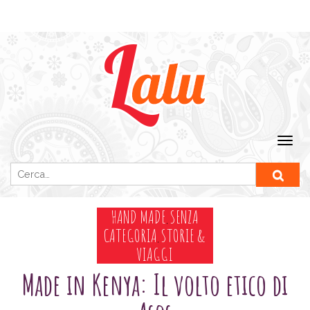
Ricerca per:
HAND MADE
SENZA
,
CATEGORIA
STORIE &
,
VIAGGI
Made in Kenya: Il volto etico di