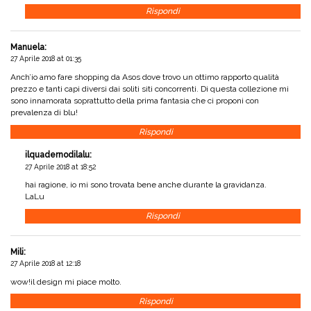
Rispondi
Manuela
:
27 Aprile 2018 at 01:35
Anch’io amo fare shopping da Asos dove trovo un ottimo rapporto qualità
prezzo e tanti capi diversi dai soliti siti concorrenti. Di questa collezione mi
sono innamorata soprattutto della prima fantasia che ci proponi con
prevalenza di blu!
Rispondi
ilquadernodilalu
:
27 Aprile 2018 at 18:52
hai ragione, io mi sono trovata bene anche durante la gravidanza.
LaLu
Rispondi
Mili
:
27 Aprile 2018 at 12:18
wow!il design mi piace molto.
Rispondi