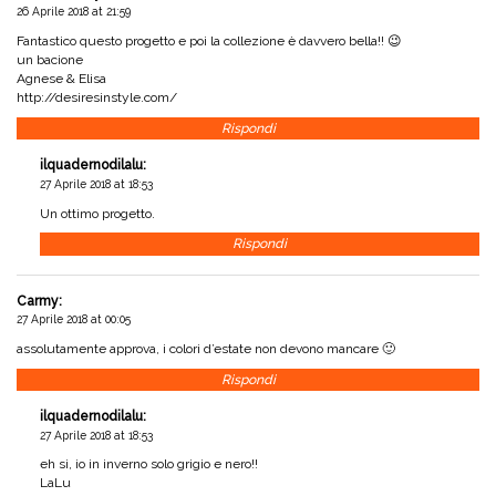
26 Aprile 2018 at 21:59
Fantastico questo progetto e poi la collezione è davvero bella!! 😉
un bacione
Agnese & Elisa
http://desiresinstyle.com/
Rispondi
ilquadernodilalu
:
27 Aprile 2018 at 18:53
Un ottimo progetto.
Rispondi
Carmy
:
27 Aprile 2018 at 00:05
assolutamente approva, i colori d’estate non devono mancare 🙂
Rispondi
ilquadernodilalu
:
27 Aprile 2018 at 18:53
eh si, io in inverno solo grigio e nero!!
LaLu