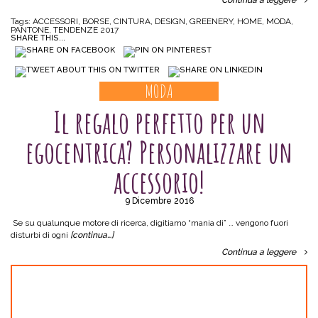
Continua a leggere
Tags:
ACCESSORI
,
BORSE
,
CINTURA
,
DESIGN
,
GREENERY
,
HOME
,
MODA
,
PANTONE
,
TENDENZE 2017
SHARE THIS...
MODA
Il regalo perfetto per un
egocentrica? Personalizzare un
accessorio!
9 Dicembre 2016
Se su qualunque motore di ricerca, digitiamo “mania di” … vengono fuori
disturbi di ogni
[continua…]
Continua a leggere