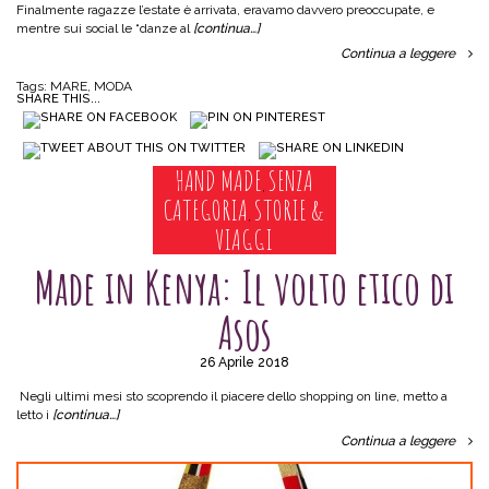
Finalmente ragazze l’estate è arrivata, eravamo davvero preoccupate, e
mentre sui social le “danze al
[continua…]
Continua a leggere
Tags:
MARE
,
MODA
SHARE THIS...
HAND MADE
SENZA
,
CATEGORIA
STORIE &
,
VIAGGI
Made in Kenya: Il volto etico di
Asos
26 Aprile 2018
Negli ultimi mesi sto scoprendo il piacere dello shopping on line, metto a
letto i
[continua…]
Continua a leggere