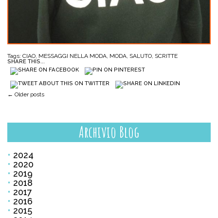
Tags:
CIAO
,
MESSAGGI NELLA MODA
,
MODA
,
SALUTO
,
SCRITTE
SHARE THIS...
Post navigation
←
Older posts
Archivio Blog
2024
2020
2019
2018
2017
2016
2015