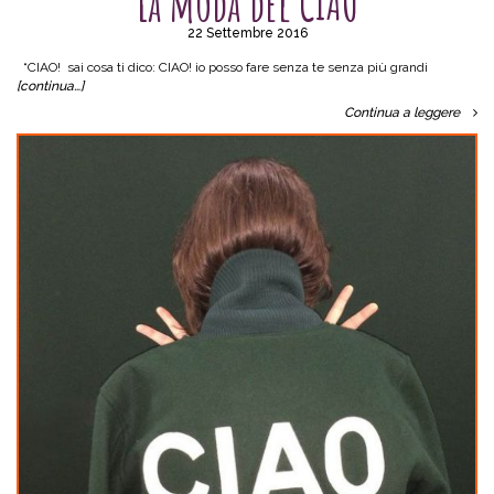
La moda del CIAO
22 Settembre 2016
“CIAO! sai cosa ti dico: CIAO! io posso fare senza te senza più grandi
[continua…]
Continua a leggere