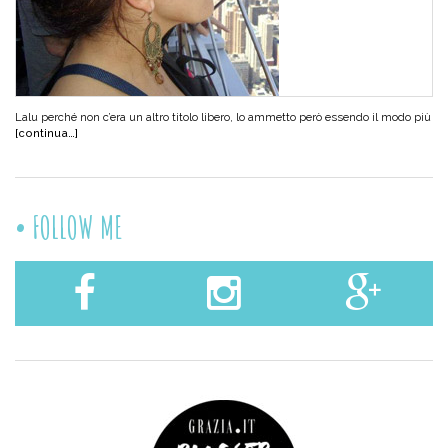
Lalu perché non c’era un altro titolo libero, lo ammetto però essendo il modo più
[continua…]
FOLLOW ME