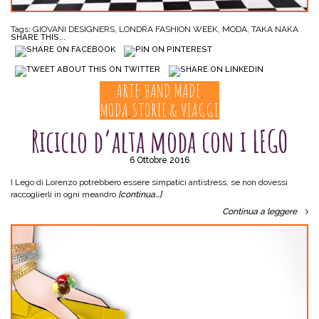
Tags:
GIOVANI DESIGNERS
,
LONDRA FASHION WEEK
,
MODA
,
TAKA NAKA
SHARE THIS...
ARTE
HAND MADE
,
,
MODA
STORIE & VIAGGI
,
Riciclo d’alta moda con i LEGO
6 Ottobre 2016
I Lego di Lorenzo potrebbero essere simpatici antistress, se non dovessi
raccoglierli in ogni meandro
[continua…]
Continua a leggere