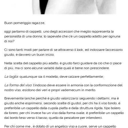
Buon pomeriggio ragazze,
oggi parliamo di cappelli, uno degli accessori che meglio rappresenta la
personalità di una donna; lo sapevate che c’è un cappello adatto per ognuna
di noi?
Ci sono tanti modi per parlare di se attraverso il look, ed indossare l’accessorio
giusto, è davvero un buon inizio.
Nella scelta del cappello più adatto, è giusto farci guidare da ciò che ci piace
di più, ma ci sono alcune variabli dalle quali è bene non prescindere.
La taglia
: qualunque sia il modello, deve calzare perfettamente;
La forma del viso
: l’indosso deve essere in armonia con la conformozione del
nostro viso; esistono dei veri e propri vademecum in merito.
Brevemente (anche perchè è giusto valorizzarsi seguendo i dettami, ma è
giusto anche esprimersi, secondo scelte di gusto), per chi ha il viso tondo, è
preferibile un cappello dalla cupola piatta e dalla struttura rigida, tipo bolero
da torero; per chi invece ha un viso dalla forma ovale, è preferibile un cappello
dal bordo teso verso il basso, quello da pescatore per intenderci.
Per chi come me , è dotato di un angelico viso a cuore, serve un cappello