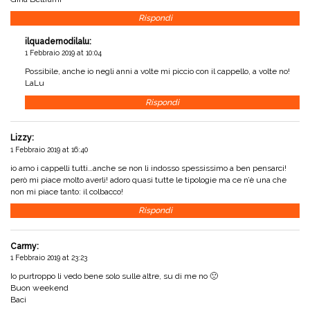
Rispondi
ilquadernodilalu
:
1 Febbraio 2019 at 10:04
Possibile, anche io negli anni a volte mi piccio con il cappello, a volte no!
LaLu
Rispondi
Lizzy
:
1 Febbraio 2019 at 16:40
io amo i cappelli tutti…anche se non li indosso spessissimo a ben pensarci!
però mi piace molto averli! adoro quasi tutte le tipologie ma ce n’è una che
non mi piace tanto: il colbacco!
Rispondi
Carmy
:
1 Febbraio 2019 at 23:23
Io purtroppo li vedo bene solo sulle altre, su di me no 🙁
Buon weekend
Baci