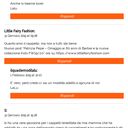
Anche io beanie lover.
Lalu
Rispondi
Little Fairy Fashion
:
31 Gennaio 2019 at 09:08
Quanto amo il cappello, ma non a tutti sta bene.
Nuovo post “Patrizia Pepe – Omaggio ai 60 anni di Barbie e la nuova
collezione Kids FW19/20” ora su
https://www.littlefairyfashion.com
Rispondi
ilquadernodilalu
:
1 Febbraio 2019 at 10:07
E’ vero, però credo ci sia un modello adatto a ognuna di noi
LaLu
Rispondi
S
:
31 Gennaio 2019 at 19:28
Io ho una vera passione per i cappelli (ereditata da mia mamma che ha
addirittuta una zona dell’armadio pieno di cappelliere) e ho praticamente tutti