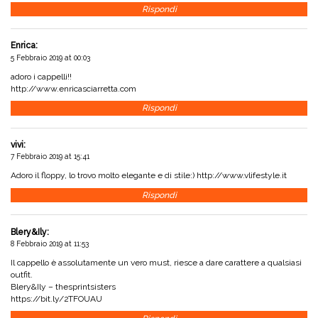
Rispondi
Enrica
:
5 Febbraio 2019 at 00:03
adoro i cappelli!!
http://www.enricasciarretta.com
Rispondi
vivi
:
7 Febbraio 2019 at 15:41
Adoro il floppy, lo trovo molto elegante e di stile:)
http://www.vlifestyle.it
Rispondi
Blery&Ily
:
8 Febbraio 2019 at 11:53
Il cappello è assolutamente un vero must, riesce a dare carattere a qualsiasi
outfit.
Blery&Ily – thesprintsisters
https://bit.ly/2TFOUAU