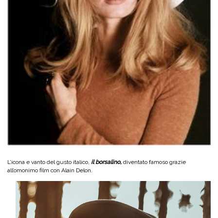
L’icona e vanto del gusto italico,
il borsalino,
diventato famoso grazie
all’omonimo film con Alain Delon.