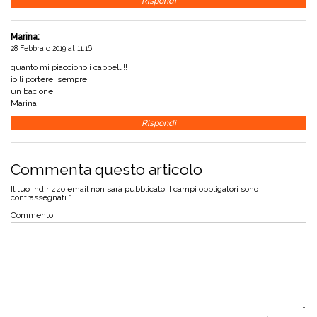
Rispondi
Marina
:
28 Febbraio 2019 at 11:16
quanto mi piacciono i cappelli!!
io li porterei sempre
un bacione
Marina
Rispondi
Commenta questo articolo
Il tuo indirizzo email non sarà pubblicato.
I campi obbligatori sono
contrassegnati
*
Commento