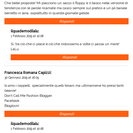
Che belle proposte! Mi piacciono un sacco il floppy e il basco nella versione di
tendenza con le parole ricamate ma casco sempre sul pratico e un pò banale
berretto in lana, soprattutto in queste giornate gelide.
Rispondi
ilquadernodilalu
:
1 Febbraio 2019 at 10:08
Si, tra ciò che ci piace e ciò che indossiamo a volte ci passa un mare!
LaLu
Rispondi
Francesca Romana Capizzi
:
30 Gennaio 2019 at 16:05
Io amo i cappelli, specialmente quelli texani ma ultimamene ho preso tanti
beanie!
Don’t Call Me Fashion Blogger
Facebook
Bloglovin’
Rispondi
ilquadernodilalu
:
1 Febbraio 2019 at 10:08