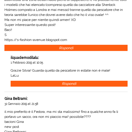
i modelli che hai elencato (compreso quello da cacciatore alla Sherlock
Holmes comprato a Londra e mai messo) tranne quello da pescatore che in
teoria sarebbe l’unico che dovrei avere dato che ho il viso ovale! ^^
Ma non mi piace per niente quindi amen! XD
Super interessante questo post!
Baci!
S
https://s-fashion-avenue.blogspot.com
Rispondi
ilquadernodilalu
:
1 Febbraio 2019 at 10:05
Grazie Silvia! Guarda quello da pescatore in estate non è male!
LaLu
Rispondi
Gina Beltrami
:
31 Gennaio 2019 at 21:58
il mio preferito è il Fedora, ma mi sta malissimo! fino a qualche anno fa li
portavo un sacco, ora non mi piaccio mai! possibile????
bacioni Gina
new post
Gina Beltrami