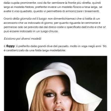
dalla cupola prominente, così da far sembrare la fronte più stretta, quindi
largo al modello fedora; preferite invece un modello floscio a tesa larga, se
avete il viso quadrato, questo vi permetterà di armonizzare i lineamenti.
O
rario della giornata ed il luogo
: non dimentichiamoci che si tratta di un
accessorio che va indossato di giorno; per quanto riguarda le cerimonie è
permesso solo se previsto dal dal dress-code o specificato dall’invito e che si!
può essere indossato in un luogo chiuso.
Esistono poi diversi modelli:
il
fl
oppy
, il preferito dalle grandi dive del passato, molto in voga negli anni ’60,
è caratterizzato da una falda larga modellabile;