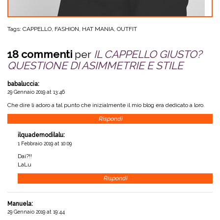
Tags:
CAPPELLO
,
FASHION
,
HAT MANIA
,
OUTFIT
18 commenti
per
IL CAPPELLO GIUSTO?
QUESTIONE DI ASIMMETRIE E STILE
babaluccia
:
29 Gennaio 2019 at 13:46
Che dire li adoro a tal punto che inizialmente il mio blog era dedicato a loro.
Rispondi
ilquadernodilalu
:
1 Febbraio 2019 at 10:09
Dai?!!
LaLu
Rispondi
Manuela
:
29 Gennaio 2019 at 19:44