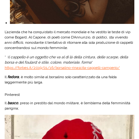
L’azienda che ha conquistato il mercato mondiale e ha vestito le teste di vip
come Bogard, Al Capone, di poeti come D’Annunzio, di politici, sta vivendo
anni difficili, nonostante il tentativo di ritornare alla sola produzione di cappelli
concentrandosi sul mondo femminile.
” I
l cappello è un oggetto che va al di là della cintura, delle scarpe, della
borsa e del foulard: è stile, colore, materiale, forma
”
https://forbes.it/2019/01/16/borsalino-rinascita-cappelli-camperio/
Il
fedora
, è molto simile al borsalino solo caratterizzato da una falda
leggermente più larga.
Pinterest
Il
basco
, preso in prestito dal mondo militare, è l’emblema della femminilità
parigina;