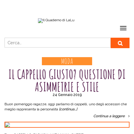
Ricerca per:
MODA
IL CAPPELLO GIUSTO? QUESTIONE DI
ASIMMETRIE E STILE
24 Gennaio 2019
Buon pomeriggio ragazze, oggi parliamo di cappelli, uno degli accessori che
meglio rappresenta la personalità
[continua…]
Continua a leggere