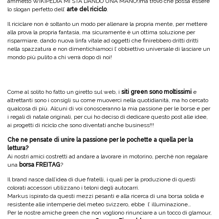
ammetto WIKIPEDIA MI STA DANDO UNA MANO!)ma trovo che possa essere
lo slogan perfetto dell’
arte del riciclo
.
Il riciclare non è soltanto un modo per allenare la propria mente, per mettere
alla prova la propria fantasia, ma sicuramente è un ottima soluzione per
risparmiare, dando nuova linfa vitale ad oggetti che finirebbero dritti dritti
nella spazzatura e non dimentichiamoci l’ obbiettivo universale di lasciare un
mondo più pulito a chi verrà dopo di noi!
Come al solito ho fatto un giretto sul web, i
siti green sono moltissimi
e
altrettanti sono i consigli su come muoverci nella quotidianità, ma ho cercato
qualcosa di più. Alcuni di voi conosceranno la mia passione per le borse e per
i regali di natale originali, per cui ho deciso di dedicare questo post alle idee,
ai progetti di riciclo che sono diventati anche business!!!
Che ne pensate di unire la passione per le pochette a quella per la
lettura?
Ai nostri amici costretti ad andare a lavorare in motorino, perchè non regalare
una
borsa FREITAG
?
Il brand nasce dall’idea di due fratelli, i quali per la produzione di questi
colorati accessori utilizzano i teloni degli autocarri.
Markus ispirato da questi mezzi pesanti e alla ricerca di una borsa solida e
resistente alle intemperie del meteo svizzero, ebbe l’ illuminazione…
Per le nostre amiche green che non vogliono rinunciare a un tocco di glamour,