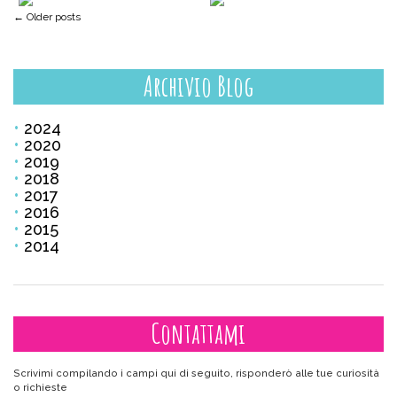
Post navigation
←
Older posts
Archivio Blog
2024
2020
2019
2018
2017
2016
2015
2014
Contattami
Scrivimi compilando i campi qui di seguito, risponderò alle tue curiosità
o richieste