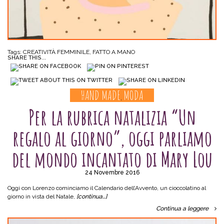
Tags:
CREATIVITÀ FEMMINILE
,
FATTO A MANO
SHARE THIS...
HAND MADE
MODA
,
Per la rubrica natalizia “Un
regalo al giorno”, oggi parliamo
del mondo incantato di Mary Lou
24 Novembre 2016
Oggi con Lorenzo cominciamo il Calendario dell’Avvento, un cioccolatino al
giorno in vista del Natale,
[continua…]
Continua a leggere