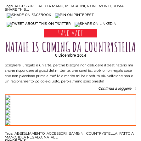
Tags:
ACCESSORI
,
FATTO A MANO
,
MERCATINI
,
RIONE MONTI
,
ROMA
SHARE THIS...
HAND MADE
NATALE IS COMING DA COUNTRYSTELLA
8 Dicembre 2014
Scegliere il regalo è un arte, perché bisogna non deludere il destinatario ma
anche rispondere ai gusti del mittente, che sarei io.. cioè io non regalo cose
che non piacciono prima a me! Mio marito mi ha ripetuto più volte che non è
un ragionamento logico e giusto, però almeno sono onesta!
Continua a leggere
Tags:
ABBIGLIAMENTO
,
ACCESSORI
,
BAMBINI
,
COUNTRYSTELLA
,
FATTO A
MANO
,
IDEA REGALO
,
NATALE
SHARE THIS...