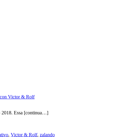
e con Victor & Rolf
io 2018. Essa
[continua…]
ativo
,
Victor & Rolf
,
zalando