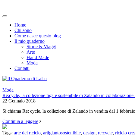
Home
Chi sono
Come nasce questo blog
Il mio quaderno
Storie & Viaggi
Arte
Hand Made
Moda
Contatti
Moda
Re:cycle, la collezione figa e sostenibile di Zalando in collaborazion
22 Gennaio 2018
Si chiama Re: cycle, la collezione di Zalando in vendita dal 1 febbra
Continua a leggere
Tags:
arte del riciclo
,
artigiantosostenibile
,
design
,
re:cycle
,
riciclo cre