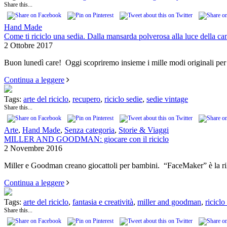
Share this...
Hand Made
Come ti riciclo una sedia. Dalla mansarda polverosa alla luce della cam
2 Ottobre 2017
Buon lunedì care! Oggi scopriremo insieme i mille modi originali per 
Continua a leggere
Tags:
arte del riciclo
,
recupero
,
riciclo sedie
,
sedie vintage
Share this...
Arte
,
Hand Made
,
Senza categoria
,
Storie & Viaggi
MILLER AND GOODMAN: giocare con il riciclo
2 Novembre 2016
Miller e Goodman creano giocattoli per bambini. “FaceMaker” è la ri
Continua a leggere
Tags:
arte del riciclo
,
fantasia e creatività
,
miller and goodman
,
riciclo
Share this...