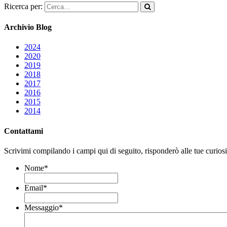
Ricerca per:
Archivio Blog
2024
2020
2019
2018
2017
2016
2015
2014
Contattami
Scrivimi compilando i campi qui di seguito, risponderò alle tue curiosit
Nome
*
Email
*
Messaggio
*