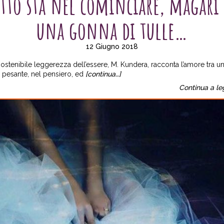
tto sta nel cominciare, magari
una gonna di tulle…
12 Giugno 2018
ostenibile leggerezza dell’essere, M. Kundera, racconta l’amore tra u
 pesante, nel pensiero, ed
[continua…]
Continua a le