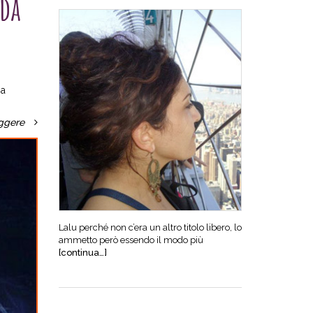
 da
na
ggere
Lalu perché non c’era un altro titolo libero, lo
ammetto però essendo il modo più
[continua…]