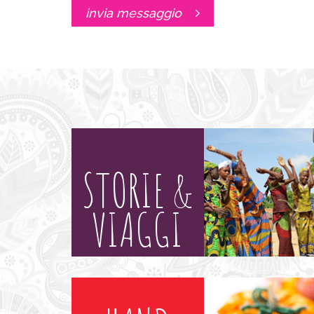
invia messaggio
STORIE &
VIAGGI