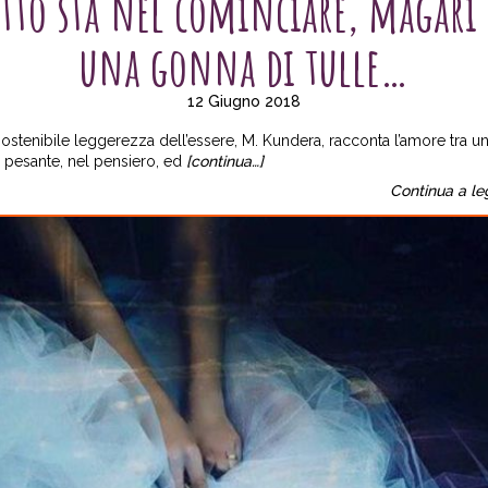
tto sta nel cominciare, magari
una gonna di tulle…
12 Giugno 2018
ostenibile leggerezza dell’essere, M. Kundera, racconta l’amore tra u
 pesante, nel pensiero, ed
[continua…]
Continua a le