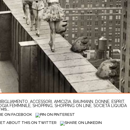
BBIGLIAMENTO
,
ACCESSORI
,
AMICIZIA
,
BAUMANN
,
DONNE
,
ESPRIT
,
OGIA FEMMINILE
,
SHOPPING
,
SHOPPING ON LINE
,
SOCIETÀ LIQUIDA
IS...