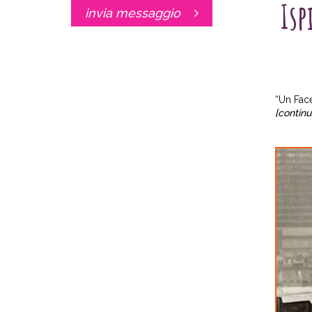
Isp
invia messaggio
“Un Face
[continu