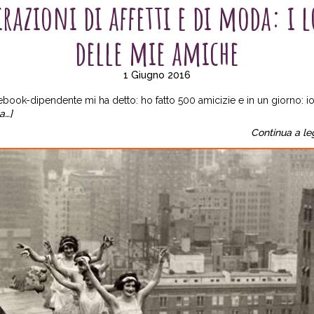
irazioni di affetti e di moda: i 
delle mie amiche
1 Giugno 2016
book-dipendente mi ha detto: ho fatto 500 amicizie e in un giorno: i
a…]
Continua a le