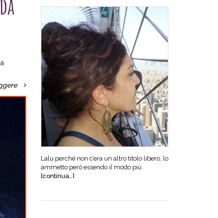
 da
na
ggere
Lalu perché non c’era un altro titolo libero, lo
ammetto però essendo il modo più
[continua…]