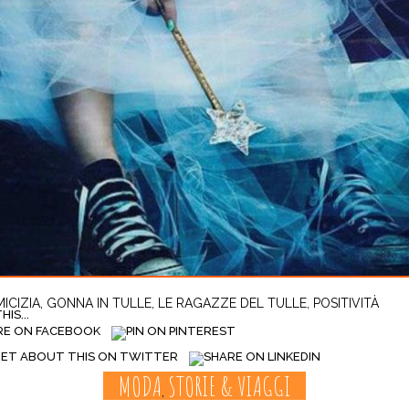
ICIZIA
,
GONNA IN TULLE
,
LE RAGAZZE DEL TULLE
,
POSITIVITÀ
IS...
MODA
STORIE & VIAGGI
,