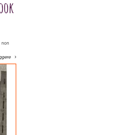
look
o non
ggere