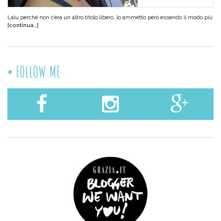
Lalu perché non c’era un altro titolo libero, lo ammetto però essendo il modo più
[continua…]
FOLLOW ME