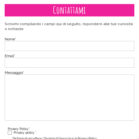
Contattami
Scrivimi compilando i campi qui di seguito, risponderò alle tue curiosità
o richieste
Nome
*
Email
*
Messaggio
*
Privacy Policy
*
Privacy policy *
Dichiaro di accettare i Termini di Servizio e la Privacy Policy