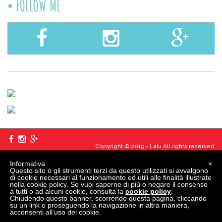
FOLLOW ME
Copyright © 2015 - Lalu All rights reserved
Informativa
×
created
by
edita
Questo sito o gli strumenti terzi da questo utilizzati si avvalgono
di cookie necessari al funzionamento ed utili alle finalità illustrate
Vai alla barra degli strumenti
Informazioni su WordPress
WordPress.org
nella cookie policy. Se vuoi saperne di più o negare il consenso
Documentazione
a tutti o ad alcuni cookie, consulta la
cookie policy
.
Supporto
Chiudendo questo banner, scorrendo questa pagina, cliccando
Feedback
su un link o proseguendo la navigazione in altra maniera,
Accedi
acconsenti all’uso dei cookie.
Cerca