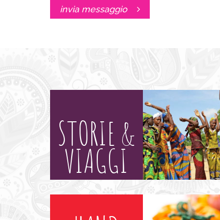
invia messaggio
STORIE &
VIAGGI