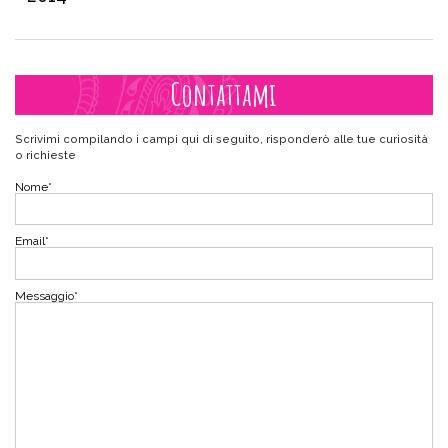
Contattami
Scrivimi compilando i campi qui di seguito, risponderò alle tue curiosità
o richieste
Nome
*
Email
*
Messaggio
*