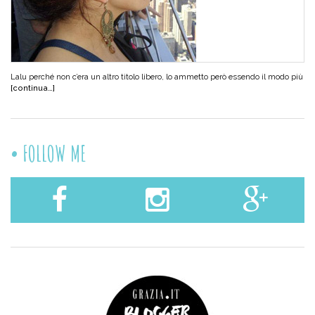
Lalu perché non c’era un altro titolo libero, lo ammetto però essendo il modo più
[continua…]
FOLLOW ME