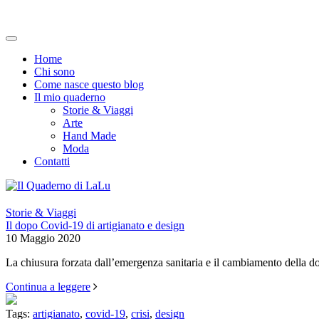
Home
Chi sono
Come nasce questo blog
Il mio quaderno
Storie & Viaggi
Arte
Hand Made
Moda
Contatti
Storie & Viaggi
Il dopo Covid-19 di artigianato e design
10 Maggio 2020
La chiusura forzata dall’emergenza sanitaria e il cambiamento della 
Continua a leggere
Tags:
artigianato
,
covid-19
,
crisi
,
design