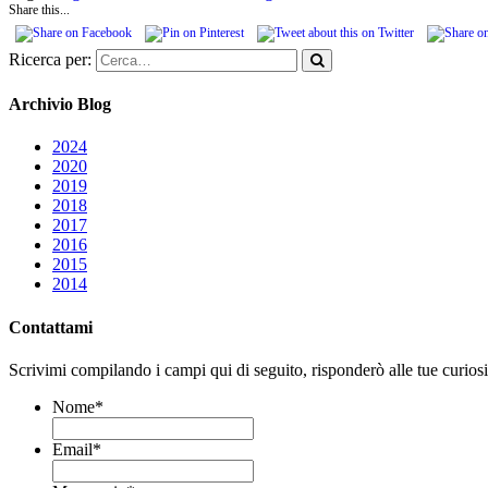
Share this...
Ricerca per:
Archivio Blog
2024
2020
2019
2018
2017
2016
2015
2014
Contattami
Scrivimi compilando i campi qui di seguito, risponderò alle tue curiosit
Nome
*
Email
*