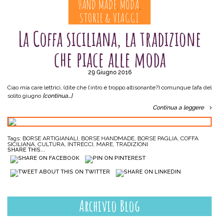
HAND MADE
MODA
,
,
STORIE & VIAGGI
La Coffa siciliana, la tradizione
che piace alle moda
29 Giugno 2016
Ciao mia care lettrici, (dite che l’intro è troppo altisonante?) comunque l’afa del
solito giugno
[continua…]
Continua a leggere
Tags:
BORSE ARTIGIANALI
,
BORSE HANDMADE
,
BORSE PAGLIA
,
COFFA
SICILIANA
,
CULTURA
,
INTRECCI
,
MARE
,
TRADIZIONI
SHARE THIS...
Archivio Blog