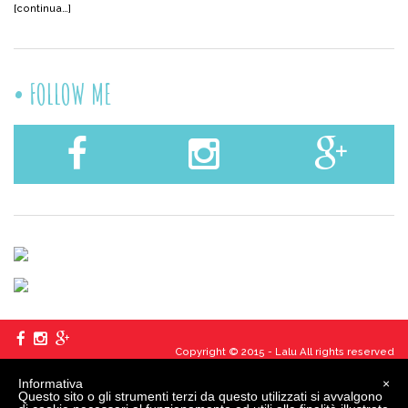
[continua…]
FOLLOW ME
Copyright © 2015 - Lalu All rights reserved
Informativa
×
created
by
edita
Questo sito o gli strumenti terzi da questo utilizzati si avvalgono