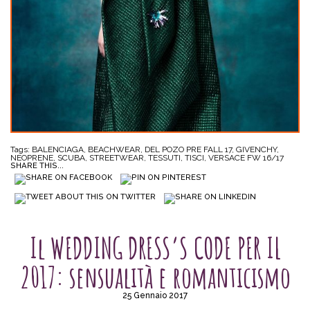
Tags:
BALENCIAGA
,
BEACHWEAR
,
DEL POZO PRE FALL 17
,
GIVENCHY
,
NEOPRENE
,
SCUBA
,
STREETWEAR
,
TESSUTI
,
TISCI
,
VERSACE FW 16/17
SHARE THIS...
SENZA CATEGORIA
Il WEDDING DRESS’S CODE PER IL
2017: sensualità e romanticismo
25 Gennaio 2017