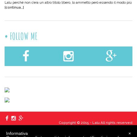
Lalu perché non c’era un altro titolo libero, lo ammetto però essendo il modo più
[continua…]
FOLLOW ME
Copyright © 2015 - Lalu All rights reserved
Informativa
×
created
by
edita