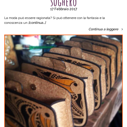
sughero
17 Febbraio 2017
La moda può essere ragionata? Si può ottenere con la fantasia e la
conoscenza un
[continua…]
Continua a leggere