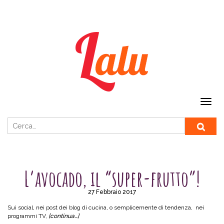
Ricerca per:
SENZA CATEGORIA
L’avocado, il “super-frutto”!
27 Febbraio 2017
Sui social, nei post dei blog di cucina, o semplicemente di tendenza, nei
programmi TV,
[continua…]