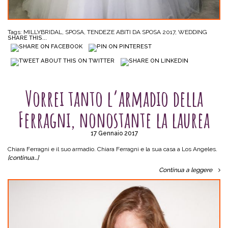
Tags:
MILLYBRIDAL
,
SPOSA
,
TENDEZE ABITI DA SPOSA 2017
,
WEDDING
SHARE THIS...
SENZA CATEGORIA
Vorrei tanto l’armadio della
Ferragni, nonostante la laurea
17 Gennaio 2017
Chiara Ferragni e il suo armadio. Chiara Ferragni e la sua casa a Los Angeles.
[continua…]
Continua a leggere