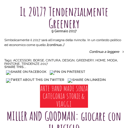
Il 2017? Tendenzialmente
Greenery
9 Gennaio 2017
Simbolicamente il 2017 sarà all’insegna della rivincita. In un contesto politico
ed economico come quello
[continua…]
Continua a leggere
Tags:
ACCESSORI
,
BORSE
,
CINTURA
,
DESIGN
,
GREENERY
,
HOME
,
MODA
,
PANTONE
,
TENDENZE 2017
SHARE THIS...
ARTE
HAND MADE
SENZA
,
,
CATEGORIA
STORIE &
,
VIAGGI
MILLER AND GOODMAN: giocare con